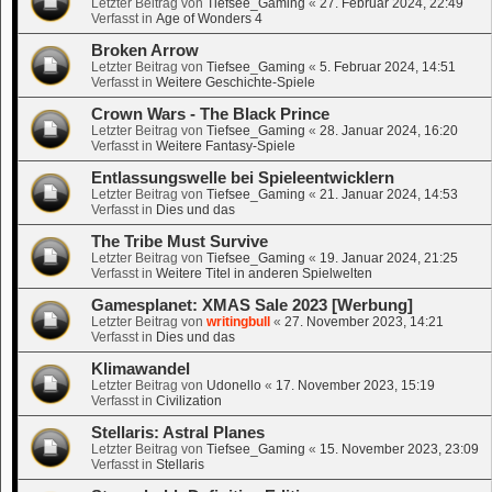
Letzter Beitrag von
Tiefsee_Gaming
«
27. Februar 2024, 22:49
Verfasst in
Age of Wonders 4
Broken Arrow
Letzter Beitrag von
Tiefsee_Gaming
«
5. Februar 2024, 14:51
Verfasst in
Weitere Geschichte-Spiele
Crown Wars - The Black Prince
Letzter Beitrag von
Tiefsee_Gaming
«
28. Januar 2024, 16:20
Verfasst in
Weitere Fantasy-Spiele
Entlassungswelle bei Spieleentwicklern
Letzter Beitrag von
Tiefsee_Gaming
«
21. Januar 2024, 14:53
Verfasst in
Dies und das
The Tribe Must Survive
Letzter Beitrag von
Tiefsee_Gaming
«
19. Januar 2024, 21:25
Verfasst in
Weitere Titel in anderen Spielwelten
Gamesplanet: XMAS Sale 2023 [Werbung]
Letzter Beitrag von
writingbull
«
27. November 2023, 14:21
Verfasst in
Dies und das
Klimawandel
Letzter Beitrag von
Udonello
«
17. November 2023, 15:19
Verfasst in
Civilization
Stellaris: Astral Planes
Letzter Beitrag von
Tiefsee_Gaming
«
15. November 2023, 23:09
Verfasst in
Stellaris