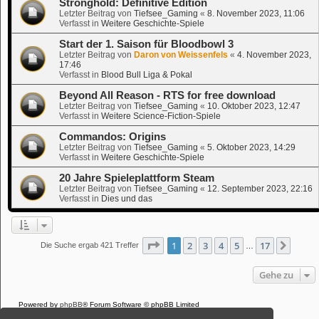
Stronghold: Definitive Edition
Letzter Beitrag von
Tiefsee_Gaming
«
8. November 2023, 11:06
Verfasst in
Weitere Geschichte-Spiele
Start der 1. Saison für Bloodbowl 3
Letzter Beitrag von
Daron von Weissenfels
«
4. November 2023,
17:46
Verfasst in
Blood Bull Liga & Pokal
Beyond All Reason - RTS for free download
Letzter Beitrag von
Tiefsee_Gaming
«
10. Oktober 2023, 12:47
Verfasst in
Weitere Science-Fiction-Spiele
Commandos: Origins
Letzter Beitrag von
Tiefsee_Gaming
«
5. Oktober 2023, 14:29
Verfasst in
Weitere Geschichte-Spiele
20 Jahre Spieleplattform Steam
Letzter Beitrag von
Tiefsee_Gaming
«
12. September 2023, 22:16
Verfasst in
Dies und das
Seite
1
von
17
1
2
3
4
5
17
Nächs
Die Suche ergab 421 Treffer
…
Gehe zu
Powered by
phpBB
® Forum Software © phpBB Limited
Deutsche Übersetzung durch
phpBB.de