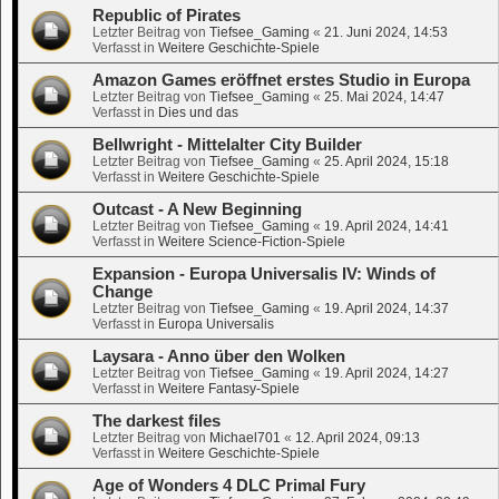
Republic of Pirates
Letzter Beitrag von
Tiefsee_Gaming
«
21. Juni 2024, 14:53
Verfasst in
Weitere Geschichte-Spiele
Amazon Games eröffnet erstes Studio in Europa
Letzter Beitrag von
Tiefsee_Gaming
«
25. Mai 2024, 14:47
Verfasst in
Dies und das
Bellwright - Mittelalter City Builder
Letzter Beitrag von
Tiefsee_Gaming
«
25. April 2024, 15:18
Verfasst in
Weitere Geschichte-Spiele
Outcast - A New Beginning
Letzter Beitrag von
Tiefsee_Gaming
«
19. April 2024, 14:41
Verfasst in
Weitere Science-Fiction-Spiele
Expansion - Europa Universalis IV: Winds of
Change
Letzter Beitrag von
Tiefsee_Gaming
«
19. April 2024, 14:37
Verfasst in
Europa Universalis
Laysara - Anno über den Wolken
Letzter Beitrag von
Tiefsee_Gaming
«
19. April 2024, 14:27
Verfasst in
Weitere Fantasy-Spiele
The darkest files
Letzter Beitrag von
Michael701
«
12. April 2024, 09:13
Verfasst in
Weitere Geschichte-Spiele
Age of Wonders 4 DLC Primal Fury