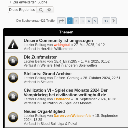
Zur erweiterten Suche
Suche
Erweiterte Suche
Seite
1
von
17
1
2
3
4
5
17
Nächs
Die Suche ergab 421 Treffer
…
Themen
Unsere Community ist umgezogen
Letzter Beitrag von
writingbull
«
27. Mai 2025, 14:12
Verfasst in
Herzlich Willkommen
Die Zunftmeister
Letzter Beitrag von
GER_Elray285
«
1. Mai 2025, 01:52
Verfasst in
Weitere Titel in anderen Spielwelten
Stellaris: Grand Archive
Letzter Beitrag von
Tiefsee_Gaming
«
28. Oktober 2024, 22:51
Verfasst in
Stellaris
Civilization VI - Spiel des Monats 2024 Der
Vampirkrieg bei civilization.writingbull.de
Letzter Beitrag von
Eisdrache
«
18. September 2024, 18:28
Verfasst in
Civilization VI - Spiel des Monats
Neues Orga-Mitglied
Letzter Beitrag von
Daron von Weissenfels
«
15. September
2024, 13:25
Verfasst in
Blood Bull Liga & Pokal