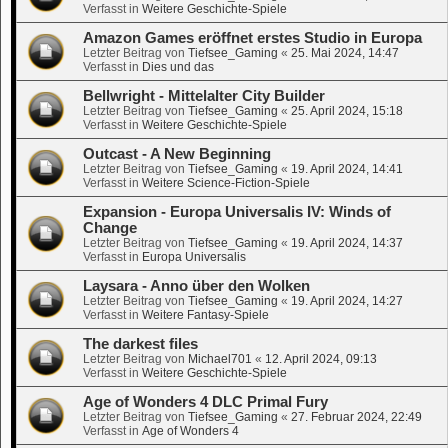
Verfasst in
Weitere Geschichte-Spiele
Amazon Games eröffnet erstes Studio in Europa
Letzter Beitrag von
Tiefsee_Gaming
«
25. Mai 2024, 14:47
Verfasst in
Dies und das
Bellwright - Mittelalter City Builder
Letzter Beitrag von
Tiefsee_Gaming
«
25. April 2024, 15:18
Verfasst in
Weitere Geschichte-Spiele
Outcast - A New Beginning
Letzter Beitrag von
Tiefsee_Gaming
«
19. April 2024, 14:41
Verfasst in
Weitere Science-Fiction-Spiele
Expansion - Europa Universalis IV: Winds of
Change
Letzter Beitrag von
Tiefsee_Gaming
«
19. April 2024, 14:37
Verfasst in
Europa Universalis
Laysara - Anno über den Wolken
Letzter Beitrag von
Tiefsee_Gaming
«
19. April 2024, 14:27
Verfasst in
Weitere Fantasy-Spiele
The darkest files
Letzter Beitrag von
Michael701
«
12. April 2024, 09:13
Verfasst in
Weitere Geschichte-Spiele
Age of Wonders 4 DLC Primal Fury
Letzter Beitrag von
Tiefsee_Gaming
«
27. Februar 2024, 22:49
Verfasst in
Age of Wonders 4