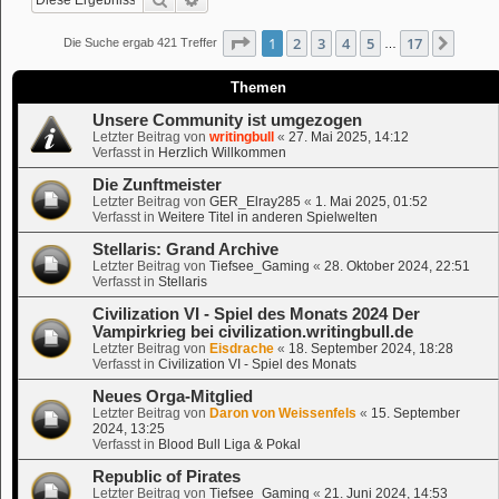
Seite
1
von
17
1
2
3
4
5
17
Nächs
Die Suche ergab 421 Treffer
…
Themen
Unsere Community ist umgezogen
Letzter Beitrag von
writingbull
«
27. Mai 2025, 14:12
Verfasst in
Herzlich Willkommen
Die Zunftmeister
Letzter Beitrag von
GER_Elray285
«
1. Mai 2025, 01:52
Verfasst in
Weitere Titel in anderen Spielwelten
Stellaris: Grand Archive
Letzter Beitrag von
Tiefsee_Gaming
«
28. Oktober 2024, 22:51
Verfasst in
Stellaris
Civilization VI - Spiel des Monats 2024 Der
Vampirkrieg bei civilization.writingbull.de
Letzter Beitrag von
Eisdrache
«
18. September 2024, 18:28
Verfasst in
Civilization VI - Spiel des Monats
Neues Orga-Mitglied
Letzter Beitrag von
Daron von Weissenfels
«
15. September
2024, 13:25
Verfasst in
Blood Bull Liga & Pokal
Republic of Pirates
Letzter Beitrag von
Tiefsee_Gaming
«
21. Juni 2024, 14:53