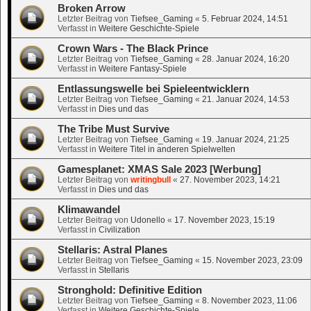
Broken Arrow
Letzter Beitrag von
Tiefsee_Gaming
«
5. Februar 2024, 14:51
Verfasst in
Weitere Geschichte-Spiele
Crown Wars - The Black Prince
Letzter Beitrag von
Tiefsee_Gaming
«
28. Januar 2024, 16:20
Verfasst in
Weitere Fantasy-Spiele
Entlassungswelle bei Spieleentwicklern
Letzter Beitrag von
Tiefsee_Gaming
«
21. Januar 2024, 14:53
Verfasst in
Dies und das
The Tribe Must Survive
Letzter Beitrag von
Tiefsee_Gaming
«
19. Januar 2024, 21:25
Verfasst in
Weitere Titel in anderen Spielwelten
Gamesplanet: XMAS Sale 2023 [Werbung]
Letzter Beitrag von
writingbull
«
27. November 2023, 14:21
Verfasst in
Dies und das
Klimawandel
Letzter Beitrag von
Udonello
«
17. November 2023, 15:19
Verfasst in
Civilization
Stellaris: Astral Planes
Letzter Beitrag von
Tiefsee_Gaming
«
15. November 2023, 23:09
Verfasst in
Stellaris
Stronghold: Definitive Edition
Letzter Beitrag von
Tiefsee_Gaming
«
8. November 2023, 11:06
Verfasst in
Weitere Geschichte-Spiele