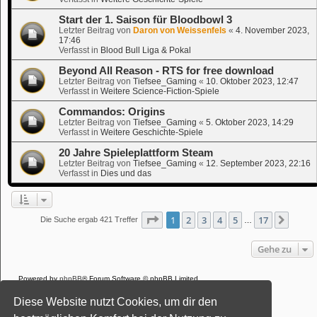
Start der 1. Saison für Bloodbowl 3
Letzter Beitrag von
Daron von Weissenfels
«
4. November 2023,
17:46
Verfasst in
Blood Bull Liga & Pokal
Beyond All Reason - RTS for free download
Letzter Beitrag von
Tiefsee_Gaming
«
10. Oktober 2023, 12:47
Verfasst in
Weitere Science-Fiction-Spiele
Commandos: Origins
Letzter Beitrag von
Tiefsee_Gaming
«
5. Oktober 2023, 14:29
Verfasst in
Weitere Geschichte-Spiele
20 Jahre Spieleplattform Steam
Letzter Beitrag von
Tiefsee_Gaming
«
12. September 2023, 22:16
Verfasst in
Dies und das
Seite
1
von
17
1
2
3
4
5
17
Nächs
Die Suche ergab 421 Treffer
…
Gehe zu
Powered by
phpBB
® Forum Software © phpBB Limited
Deutsche Übersetzung durch
phpBB.de
Diese Website nutzt Cookies, um dir den
Style: Black-Silver-Split by Joyce&Luna
phpBB-Style-Design
Datenschutz
|
Nutzungsbedingungen