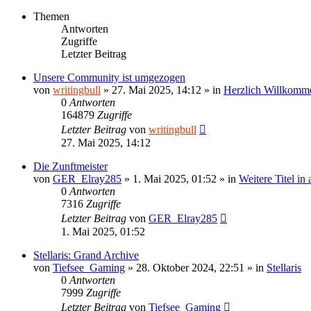
Themen
Antworten
Zugriffe
Letzter Beitrag
Unsere Community ist umgezogen
von
writingbull
»
27. Mai 2025, 14:12
» in
Herzlich Willkomm
0
Antworten
164879
Zugriffe
Letzter Beitrag
von
writingbull
27. Mai 2025, 14:12
Die Zunftmeister
von
GER_Elray285
»
1. Mai 2025, 01:52
» in
Weitere Titel in
0
Antworten
7316
Zugriffe
Letzter Beitrag
von
GER_Elray285
1. Mai 2025, 01:52
Stellaris: Grand Archive
von
Tiefsee_Gaming
»
28. Oktober 2024, 22:51
» in
Stellaris
0
Antworten
7999
Zugriffe
Letzter Beitrag
von
Tiefsee_Gaming