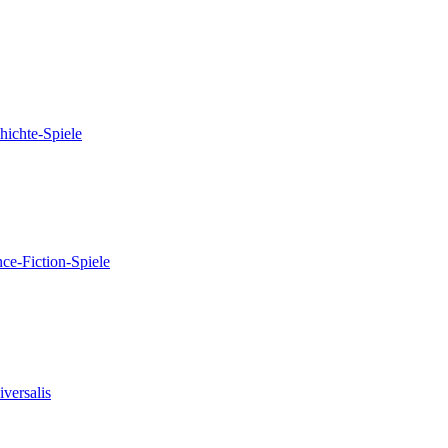
hichte-Spiele
nce-Fiction-Spiele
versalis