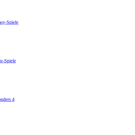
asy-Spiele
e-Spiele
nders 4