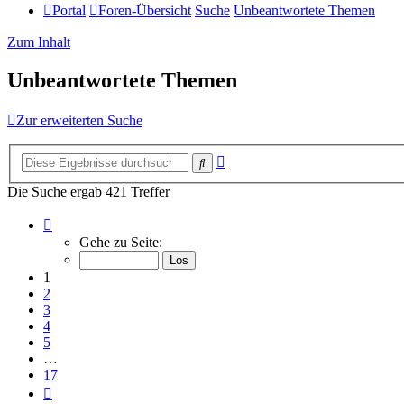
Portal
Foren-Übersicht
Suche
Unbeantwortete Themen
Zum Inhalt
Unbeantwortete Themen
Zur erweiterten Suche
Erweiterte
Suche
Suche
Die Suche ergab 421 Treffer
Seite
1
Gehe zu Seite:
von
17
1
2
3
4
5
…
17
Nächste