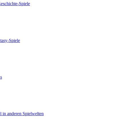
eschichte-Spiele
tasy-Spiele
as
el in anderen Spielwelten