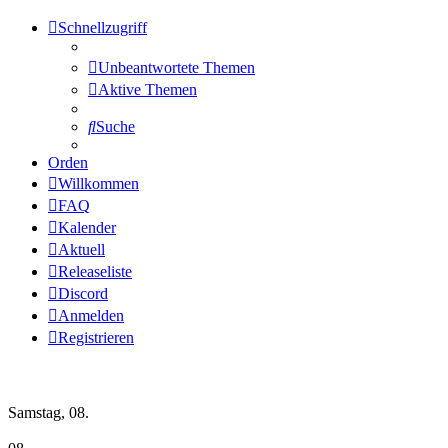
Schnellzugriff
Unbeantwortete Themen
Aktive Themen
Suche
Orden
Willkommen
FAQ
Kalender
Aktuell
Releaseliste
Discord
Anmelden
Registrieren
Wochen-Übersicht
Samstag, 08.