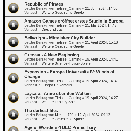
Republic of Pirates
Letzter Beitrag von
Tiefsee_Gaming
«
21. Juni 2024, 14:53
Verfasst in
Weitere Geschichte-Spiele
Amazon Games eröffnet erstes Studio in Europa
Letzter Beitrag von
Tiefsee_Gaming
«
25. Mai 2024, 14:47
Verfasst in
Dies und das
Bellwright - Mittelalter City Builder
Letzter Beitrag von
Tiefsee_Gaming
«
25. April 2024, 15:18
Verfasst in
Weitere Geschichte-Spiele
Outcast - A New Beginning
Letzter Beitrag von
Tiefsee_Gaming
«
19. April 2024, 14:41
Verfasst in
Weitere Science-Fiction-Spiele
Expansion - Europa Universalis IV: Winds of
Change
Letzter Beitrag von
Tiefsee_Gaming
«
19. April 2024, 14:37
Verfasst in
Europa Universalis
Laysara - Anno über den Wolken
Letzter Beitrag von
Tiefsee_Gaming
«
19. April 2024, 14:27
Verfasst in
Weitere Fantasy-Spiele
The darkest files
Letzter Beitrag von
Michael701
«
12. April 2024, 09:13
Verfasst in
Weitere Geschichte-Spiele
Age of Wonders 4 DLC Primal Fury