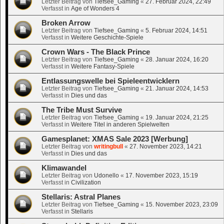
Letzter Beitrag von
Tiefsee_Gaming
«
27. Februar 2024, 22:49
Verfasst in
Age of Wonders 4
Broken Arrow
Letzter Beitrag von
Tiefsee_Gaming
«
5. Februar 2024, 14:51
Verfasst in
Weitere Geschichte-Spiele
Crown Wars - The Black Prince
Letzter Beitrag von
Tiefsee_Gaming
«
28. Januar 2024, 16:20
Verfasst in
Weitere Fantasy-Spiele
Entlassungswelle bei Spieleentwicklern
Letzter Beitrag von
Tiefsee_Gaming
«
21. Januar 2024, 14:53
Verfasst in
Dies und das
The Tribe Must Survive
Letzter Beitrag von
Tiefsee_Gaming
«
19. Januar 2024, 21:25
Verfasst in
Weitere Titel in anderen Spielwelten
Gamesplanet: XMAS Sale 2023 [Werbung]
Letzter Beitrag von
writingbull
«
27. November 2023, 14:21
Verfasst in
Dies und das
Klimawandel
Letzter Beitrag von
Udonello
«
17. November 2023, 15:19
Verfasst in
Civilization
Stellaris: Astral Planes
Letzter Beitrag von
Tiefsee_Gaming
«
15. November 2023, 23:09
Verfasst in
Stellaris