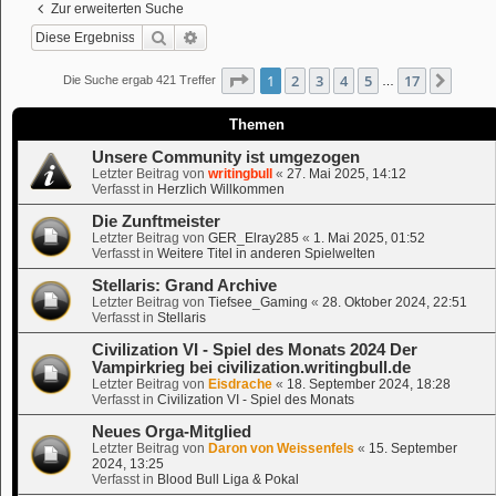
Zur erweiterten Suche
Suche
Erweiterte Suche
Seite
1
von
17
1
2
3
4
5
17
Nächs
Die Suche ergab 421 Treffer
…
Themen
Unsere Community ist umgezogen
Letzter Beitrag von
writingbull
«
27. Mai 2025, 14:12
Verfasst in
Herzlich Willkommen
Die Zunftmeister
Letzter Beitrag von
GER_Elray285
«
1. Mai 2025, 01:52
Verfasst in
Weitere Titel in anderen Spielwelten
Stellaris: Grand Archive
Letzter Beitrag von
Tiefsee_Gaming
«
28. Oktober 2024, 22:51
Verfasst in
Stellaris
Civilization VI - Spiel des Monats 2024 Der
Vampirkrieg bei civilization.writingbull.de
Letzter Beitrag von
Eisdrache
«
18. September 2024, 18:28
Verfasst in
Civilization VI - Spiel des Monats
Neues Orga-Mitglied
Letzter Beitrag von
Daron von Weissenfels
«
15. September
2024, 13:25
Verfasst in
Blood Bull Liga & Pokal