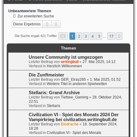
Unbeantwortete Themen
Zur erweiterten Suche
Suche
Erweiterte Suche
Seite
1
von
17
1
2
3
4
5
17
Nächst
Die Suche ergab 421 Treffer
…
Themen
Unsere Community ist umgezogen
Letzter Beitrag von
writingbull
«
27. Mai 2025, 14:12
Verfasst in
Herzlich Willkommen
Die Zunftmeister
Letzter Beitrag von
GER_Elray285
«
1. Mai 2025, 01:52
Verfasst in
Weitere Titel in anderen Spielwelten
Stellaris: Grand Archive
Letzter Beitrag von
Tiefsee_Gaming
«
28. Oktober 2024,
22:51
Verfasst in
Stellaris
Civilization VI - Spiel des Monats 2024 Der
Vampirkrieg bei civilization.writingbull.de
Letzter Beitrag von
Eisdrache
«
18. September 2024,
18:28
Verfasst in
Civilization VI - Spiel des Monats