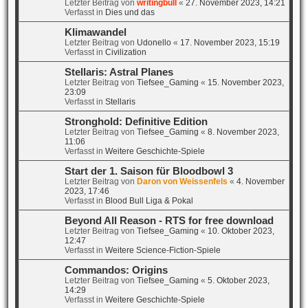
Letzter Beitrag von
writingbull
«
27. November 2023, 14:21
Verfasst in
Dies und das
Klimawandel
Letzter Beitrag von
Udonello
«
17. November 2023, 15:19
Verfasst in
Civilization
Stellaris: Astral Planes
Letzter Beitrag von
Tiefsee_Gaming
«
15. November 2023,
23:09
Verfasst in
Stellaris
Stronghold: Definitive Edition
Letzter Beitrag von
Tiefsee_Gaming
«
8. November 2023,
11:06
Verfasst in
Weitere Geschichte-Spiele
Start der 1. Saison für Bloodbowl 3
Letzter Beitrag von
Daron von Weissenfels
«
4. November
2023, 17:46
Verfasst in
Blood Bull Liga & Pokal
Beyond All Reason - RTS for free download
Letzter Beitrag von
Tiefsee_Gaming
«
10. Oktober 2023,
12:47
Verfasst in
Weitere Science-Fiction-Spiele
Commandos: Origins
Letzter Beitrag von
Tiefsee_Gaming
«
5. Oktober 2023,
14:29
Verfasst in
Weitere Geschichte-Spiele