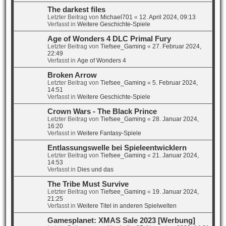
The darkest files
Letzter Beitrag von
Michael701
«
12. April 2024, 09:13
Verfasst in
Weitere Geschichte-Spiele
Age of Wonders 4 DLC Primal Fury
Letzter Beitrag von
Tiefsee_Gaming
«
27. Februar 2024,
22:49
Verfasst in
Age of Wonders 4
Broken Arrow
Letzter Beitrag von
Tiefsee_Gaming
«
5. Februar 2024,
14:51
Verfasst in
Weitere Geschichte-Spiele
Crown Wars - The Black Prince
Letzter Beitrag von
Tiefsee_Gaming
«
28. Januar 2024,
16:20
Verfasst in
Weitere Fantasy-Spiele
Entlassungswelle bei Spieleentwicklern
Letzter Beitrag von
Tiefsee_Gaming
«
21. Januar 2024,
14:53
Verfasst in
Dies und das
The Tribe Must Survive
Letzter Beitrag von
Tiefsee_Gaming
«
19. Januar 2024,
21:25
Verfasst in
Weitere Titel in anderen Spielwelten
Gamesplanet: XMAS Sale 2023 [Werbung]