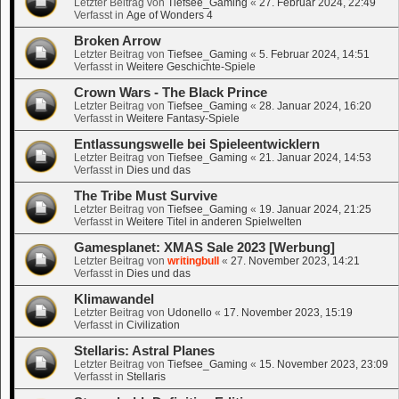
Letzter Beitrag von
Tiefsee_Gaming
«
27. Februar 2024, 22:49
Verfasst in
Age of Wonders 4
Broken Arrow
Letzter Beitrag von
Tiefsee_Gaming
«
5. Februar 2024, 14:51
Verfasst in
Weitere Geschichte-Spiele
Crown Wars - The Black Prince
Letzter Beitrag von
Tiefsee_Gaming
«
28. Januar 2024, 16:20
Verfasst in
Weitere Fantasy-Spiele
Entlassungswelle bei Spieleentwicklern
Letzter Beitrag von
Tiefsee_Gaming
«
21. Januar 2024, 14:53
Verfasst in
Dies und das
The Tribe Must Survive
Letzter Beitrag von
Tiefsee_Gaming
«
19. Januar 2024, 21:25
Verfasst in
Weitere Titel in anderen Spielwelten
Gamesplanet: XMAS Sale 2023 [Werbung]
Letzter Beitrag von
writingbull
«
27. November 2023, 14:21
Verfasst in
Dies und das
Klimawandel
Letzter Beitrag von
Udonello
«
17. November 2023, 15:19
Verfasst in
Civilization
Stellaris: Astral Planes
Letzter Beitrag von
Tiefsee_Gaming
«
15. November 2023, 23:09
Verfasst in
Stellaris