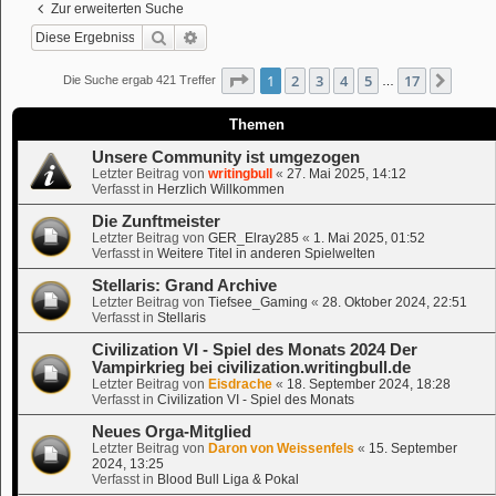
Zur erweiterten Suche
Suche
Erweiterte Suche
Seite
1
von
17
1
2
3
4
5
17
Nächs
Die Suche ergab 421 Treffer
…
Themen
Unsere Community ist umgezogen
Letzter Beitrag von
writingbull
«
27. Mai 2025, 14:12
Verfasst in
Herzlich Willkommen
Die Zunftmeister
Letzter Beitrag von
GER_Elray285
«
1. Mai 2025, 01:52
Verfasst in
Weitere Titel in anderen Spielwelten
Stellaris: Grand Archive
Letzter Beitrag von
Tiefsee_Gaming
«
28. Oktober 2024, 22:51
Verfasst in
Stellaris
Civilization VI - Spiel des Monats 2024 Der
Vampirkrieg bei civilization.writingbull.de
Letzter Beitrag von
Eisdrache
«
18. September 2024, 18:28
Verfasst in
Civilization VI - Spiel des Monats
Neues Orga-Mitglied
Letzter Beitrag von
Daron von Weissenfels
«
15. September
2024, 13:25
Verfasst in
Blood Bull Liga & Pokal