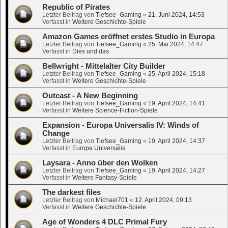
Republic of Pirates
Letzter Beitrag von
Tiefsee_Gaming
«
21. Juni 2024, 14:53
Verfasst in
Weitere Geschichte-Spiele
Amazon Games eröffnet erstes Studio in Europa
Letzter Beitrag von
Tiefsee_Gaming
«
25. Mai 2024, 14:47
Verfasst in
Dies und das
Bellwright - Mittelalter City Builder
Letzter Beitrag von
Tiefsee_Gaming
«
25. April 2024, 15:18
Verfasst in
Weitere Geschichte-Spiele
Outcast - A New Beginning
Letzter Beitrag von
Tiefsee_Gaming
«
19. April 2024, 14:41
Verfasst in
Weitere Science-Fiction-Spiele
Expansion - Europa Universalis IV: Winds of
Change
Letzter Beitrag von
Tiefsee_Gaming
«
19. April 2024, 14:37
Verfasst in
Europa Universalis
Laysara - Anno über den Wolken
Letzter Beitrag von
Tiefsee_Gaming
«
19. April 2024, 14:27
Verfasst in
Weitere Fantasy-Spiele
The darkest files
Letzter Beitrag von
Michael701
«
12. April 2024, 09:13
Verfasst in
Weitere Geschichte-Spiele
Age of Wonders 4 DLC Primal Fury