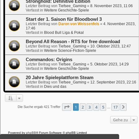
Stronghold: Definitive Edition
Letzter Beitrag von
Tiefsee_Gaming
«
8. November 2023, 11:06
Verfasst in
Weitere Geschichte-Spiele
Start der 1. Saison für Bloodbowl 3
Letzter Beitrag von
Daron von Weissenfels
«
4. November 2023,
17:46
Verfasst in
Blood Bull Liga & Pokal
Beyond All Reason - RTS for free download
Letzter Beitrag von
Tiefsee_Gaming
«
10. Oktober 2023, 12:47
Verfasst in
Weitere Science-Fiction-Spiele
Commandos: Origins
Letzter Beitrag von
Tiefsee_Gaming
«
5. Oktober 2023, 14:29
Verfasst in
Weitere Geschichte-Spiele
20 Jahre Spieleplattform Steam
Letzter Beitrag von
Tiefsee_Gaming
«
12. September 2023, 22:16
Verfasst in
Dies und das
Seite
1
von
17
1
2
3
4
5
17
Nächs
Die Suche ergab 421 Treffer
…
Gehe zu
Powered by
phpBB
® Forum Software © phpBB Limited
Deutsche Übersetzung durch
phpBB.de