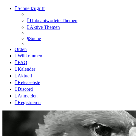
Schnellzugriff
Unbeantwortete Themen
Aktive Themen
Suche
Orden
Willkommen
FAQ
Kalender
Aktuell
Releaseliste
Discord
Anmelden
Registrieren