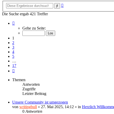
Erweiterte
Suche
Suche
Die Suche ergab 421 Treffer
Seite
1
Gehe zu Seite:
von
17
1
2
3
4
5
…
17
Nächste
Themen
Antworten
Zugriffe
Letzter Beitrag
Unsere Community ist umgezogen
von
writingbull
»
27. Mai 2025, 14:12
» in
Herzlich Willkomm
0
Antworten