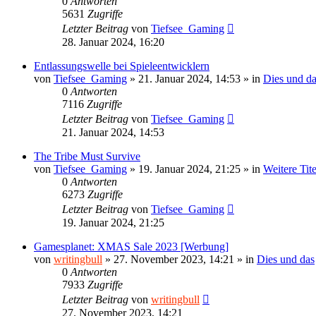
0
Antworten
5631
Zugriffe
Letzter Beitrag
von
Tiefsee_Gaming
28. Januar 2024, 16:20
Entlassungswelle bei Spieleentwicklern
von
Tiefsee_Gaming
»
21. Januar 2024, 14:53
» in
Dies und d
0
Antworten
7116
Zugriffe
Letzter Beitrag
von
Tiefsee_Gaming
21. Januar 2024, 14:53
The Tribe Must Survive
von
Tiefsee_Gaming
»
19. Januar 2024, 21:25
» in
Weitere Tit
0
Antworten
6273
Zugriffe
Letzter Beitrag
von
Tiefsee_Gaming
19. Januar 2024, 21:25
Gamesplanet: XMAS Sale 2023 [Werbung]
von
writingbull
»
27. November 2023, 14:21
» in
Dies und das
0
Antworten
7933
Zugriffe
Letzter Beitrag
von
writingbull
27. November 2023, 14:21