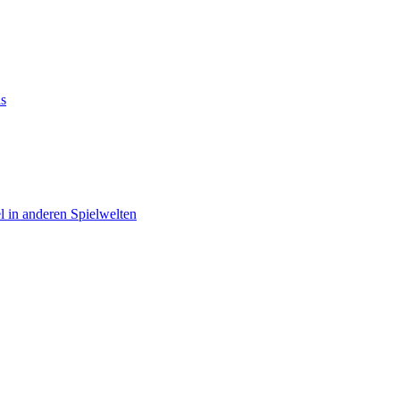
as
el in anderen Spielwelten