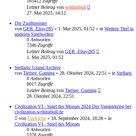
165412
Zugriffe
Letzter Beitrag
von
writingbull
27. Mai 2025, 14:12
Die Zunftmeister
von
GER_Elray285
»
1. Mai 2025, 01:52
» in
Weitere Titel in
anderen Spielwelten
0
Antworten
7346
Zugriffe
Letzter Beitrag
von
GER_Elray285
1. Mai 2025, 01:52
Stellaris: Grand Archive
von
Tiefsee_Gaming
»
28. Oktober 2024, 22:51
» in
Stellaris
0
Antworten
8017
Zugriffe
Letzter Beitrag
von
Tiefsee_Gaming
28. Oktober 2024, 22:51
Civilization VI - Spiel des Monats 2024 Der Vampirkrieg bei
civilization.writingbull.de
von
Eisdrache
»
18. September 2024, 18:28
» in
Civilization VI - Spiel des Monats
0
Antworten
5378
Zugriffe