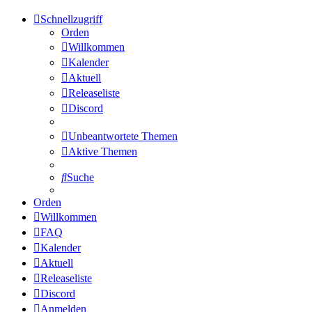
Schnellzugriff
Orden
Willkommen
Kalender
Aktuell
Releaseliste
Discord
Unbeantwortete Themen
Aktive Themen
Suche
Orden
Willkommen
FAQ
Kalender
Aktuell
Releaseliste
Discord
Anmelden