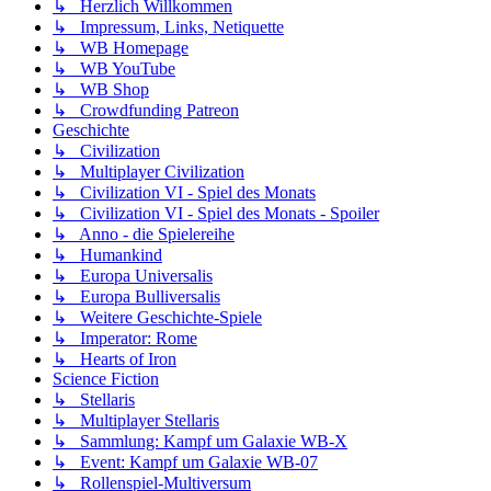
↳ Herzlich Willkommen
↳ Impressum, Links, Netiquette
↳ WB Homepage
↳ WB YouTube
↳ WB Shop
↳ Crowdfunding Patreon
Geschichte
↳ Civilization
↳ Multiplayer Civilization
↳ Civilization VI - Spiel des Monats
↳ Civilization VI - Spiel des Monats - Spoiler
↳ Anno - die Spielereihe
↳ Humankind
↳ Europa Universalis
↳ Europa Bulliversalis
↳ Weitere Geschichte-Spiele
↳ Imperator: Rome
↳ Hearts of Iron
Science Fiction
↳ Stellaris
↳ Multiplayer Stellaris
↳ Sammlung: Kampf um Galaxie WB-X
↳ Event: Kampf um Galaxie WB-07
↳ Rollenspiel-Multiversum