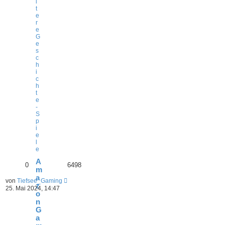
i
t
e
r
e
G
e
s
c
h
i
c
h
t
e
-
S
p
i
e
l
e
A
0
6498
m
a
von
Tiefsee_Gaming
z
25. Mai 2024, 14:47
o
n
G
a