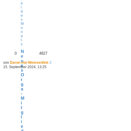
e
l
d
e
s
M
o
n
a
t
s
N
0
4827
e
u
von
Daron von Weissenfels
e
15. September 2024, 13:25
s
O
r
g
a
-
M
i
t
g
l
i
e