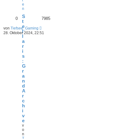
t
e
n
S
0
7985
t
e
von
Tiefsee_Gaming
l
28. Oktober 2024, 22:51
l
a
r
i
s
:
G
r
a
n
d
A
r
c
h
i
v
e
v
o
n
T