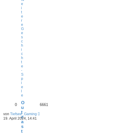
e
i
t
e
r
e
G
e
s
c
h
i
c
h
t
e
-
S
p
i
e
l
e
O
0
6661
u
t
von
Tiefsee_Gaming
c
19. April 2024, 14:41
a
s
t