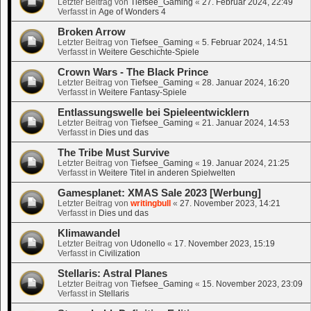
Letzter Beitrag von
Tiefsee_Gaming
«
27. Februar 2024, 22:49
Verfasst in
Age of Wonders 4
Broken Arrow
Letzter Beitrag von
Tiefsee_Gaming
«
5. Februar 2024, 14:51
Verfasst in
Weitere Geschichte-Spiele
Crown Wars - The Black Prince
Letzter Beitrag von
Tiefsee_Gaming
«
28. Januar 2024, 16:20
Verfasst in
Weitere Fantasy-Spiele
Entlassungswelle bei Spieleentwicklern
Letzter Beitrag von
Tiefsee_Gaming
«
21. Januar 2024, 14:53
Verfasst in
Dies und das
The Tribe Must Survive
Letzter Beitrag von
Tiefsee_Gaming
«
19. Januar 2024, 21:25
Verfasst in
Weitere Titel in anderen Spielwelten
Gamesplanet: XMAS Sale 2023 [Werbung]
Letzter Beitrag von
writingbull
«
27. November 2023, 14:21
Verfasst in
Dies und das
Klimawandel
Letzter Beitrag von
Udonello
«
17. November 2023, 15:19
Verfasst in
Civilization
Stellaris: Astral Planes
Letzter Beitrag von
Tiefsee_Gaming
«
15. November 2023, 23:09
Verfasst in
Stellaris