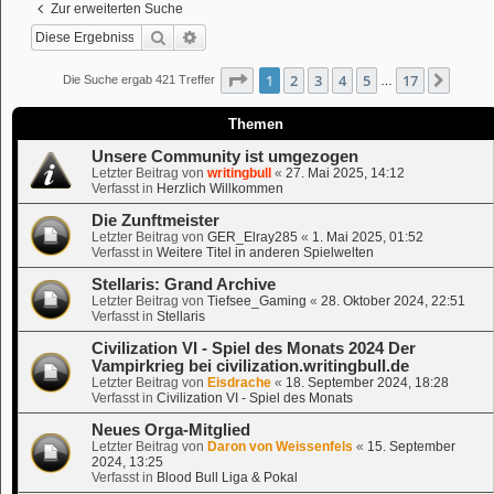
Zur erweiterten Suche
Suche
Erweiterte Suche
Seite
1
von
17
1
2
3
4
5
17
Nächs
Die Suche ergab 421 Treffer
…
Themen
Unsere Community ist umgezogen
Letzter Beitrag von
writingbull
«
27. Mai 2025, 14:12
Verfasst in
Herzlich Willkommen
Die Zunftmeister
Letzter Beitrag von
GER_Elray285
«
1. Mai 2025, 01:52
Verfasst in
Weitere Titel in anderen Spielwelten
Stellaris: Grand Archive
Letzter Beitrag von
Tiefsee_Gaming
«
28. Oktober 2024, 22:51
Verfasst in
Stellaris
Civilization VI - Spiel des Monats 2024 Der
Vampirkrieg bei civilization.writingbull.de
Letzter Beitrag von
Eisdrache
«
18. September 2024, 18:28
Verfasst in
Civilization VI - Spiel des Monats
Neues Orga-Mitglied
Letzter Beitrag von
Daron von Weissenfels
«
15. September
2024, 13:25
Verfasst in
Blood Bull Liga & Pokal