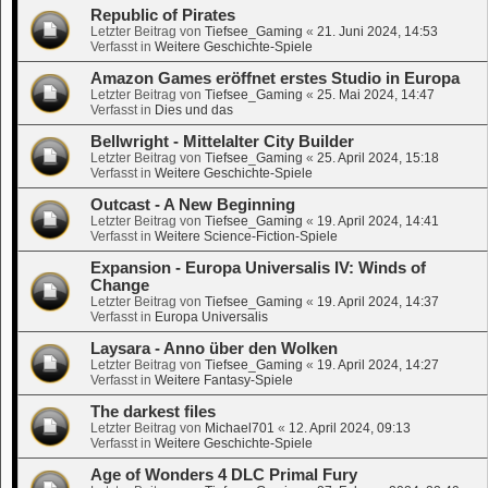
Republic of Pirates
Letzter Beitrag von
Tiefsee_Gaming
«
21. Juni 2024, 14:53
Verfasst in
Weitere Geschichte-Spiele
Amazon Games eröffnet erstes Studio in Europa
Letzter Beitrag von
Tiefsee_Gaming
«
25. Mai 2024, 14:47
Verfasst in
Dies und das
Bellwright - Mittelalter City Builder
Letzter Beitrag von
Tiefsee_Gaming
«
25. April 2024, 15:18
Verfasst in
Weitere Geschichte-Spiele
Outcast - A New Beginning
Letzter Beitrag von
Tiefsee_Gaming
«
19. April 2024, 14:41
Verfasst in
Weitere Science-Fiction-Spiele
Expansion - Europa Universalis IV: Winds of
Change
Letzter Beitrag von
Tiefsee_Gaming
«
19. April 2024, 14:37
Verfasst in
Europa Universalis
Laysara - Anno über den Wolken
Letzter Beitrag von
Tiefsee_Gaming
«
19. April 2024, 14:27
Verfasst in
Weitere Fantasy-Spiele
The darkest files
Letzter Beitrag von
Michael701
«
12. April 2024, 09:13
Verfasst in
Weitere Geschichte-Spiele
Age of Wonders 4 DLC Primal Fury