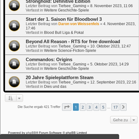
Stronghold: Definitive Edition
Letzter Beitrag von
Tiefsee_Gaming
«
8. November 2023, 11:06
Verfasst in
Weitere Geschichte-Spiele
Start der 1. Saison für Bloodbowl 3
Letzter Beitrag von
Daron von Weissenfels
«
4. November 2023,
17:46
Verfasst in
Blood Bull Liga & Pokal
Beyond All Reason - RTS for free download
Letzter Beitrag von
Tiefsee_Gaming
«
10. Oktober 2023, 12:47
Verfasst in
Weitere Science-Fiction-Spiele
Commandos: Origins
Letzter Beitrag von
Tiefsee_Gaming
«
5. Oktober 2023, 14:29
Verfasst in
Weitere Geschichte-Spiele
20 Jahre Spieleplattform Steam
Letzter Beitrag von
Tiefsee_Gaming
«
12. September 2023, 22:16
Verfasst in
Dies und das
Seite
1
von
17
1
2
3
4
5
17
Nächs
Die Suche ergab 421 Treffer
…
Gehe zu
Powered by
phpBB
® Forum Software © phpBB Limited
Deutsche Übersetzung durch
phpBB.de