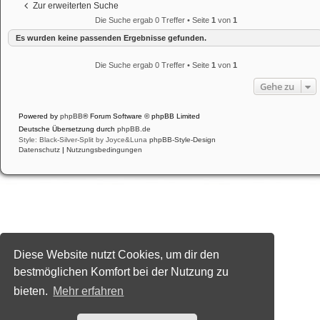
Zur erweiterten Suche
Die Suche ergab 0 Treffer • Seite
1
von
1
Es wurden keine passenden Ergebnisse gefunden.
Die Suche ergab 0 Treffer • Seite
1
von
1
Gehe zu
Powered by
phpBB
® Forum Software © phpBB Limited
Deutsche Übersetzung durch
phpBB.de
Style: Black-Silver-Split by Joyce&Luna
phpBB-Style-Design
Datenschutz
|
Nutzungsbedingungen
Diese Website nutzt Cookies, um dir den
bestmöglichen Komfort bei der Nutzung zu
bieten.
Mehr erfahren