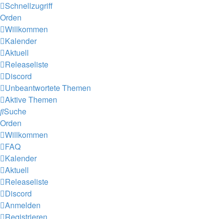
Schnellzugriff
Orden
Willkommen
Kalender
Aktuell
Releaseliste
Discord
Unbeantwortete Themen
Aktive Themen
Suche
Orden
Willkommen
FAQ
Kalender
Aktuell
Releaseliste
Discord
Anmelden
Registrieren