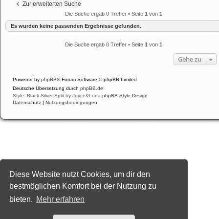
Zur erweiterten Suche
Die Suche ergab 0 Treffer • Seite
1
von
1
Es wurden keine passenden Ergebnisse gefunden.
Die Suche ergab 0 Treffer • Seite
1
von
1
Gehe zu
Powered by
phpBB
® Forum Software © phpBB Limited
Deutsche Übersetzung durch
phpBB.de
Style: Black-Silver-Split by Joyce&Luna
phpBB-Style-Design
Datenschutz
|
Nutzungsbedingungen
Diese Website nutzt Cookies, um dir den
bestmöglichen Komfort bei der Nutzung zu
bieten.
Mehr erfahren