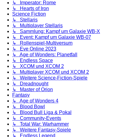
↳ Imperator: Rome
↳ Hearts of Iron
Science Fiction
↳ Stellaris
↳ Multiplayer Stellaris
↳ Sammlung: Kampf um Galaxie WB-X
↳ Event: Kampf um Galaxie WB-07
↳ Rollenspiel-Multiversum
↳ Eve Online 2023
↳ Age of Wonders: Planetfall
↳ Endless Space
↳ XCOM und XCOM 2
↳ Multiplayer XCOM und XCOM 2
↳ Weitere Science-Fiction-Spiele
↳ Dreadnought
↳ Master of Orion
Fantasy
↳ Age of Wonders 4
↳ Blood Bowl
↳ Blood Bull Liga & Pokal
↳ Community-Events
↳ Total War: Warhammer
↳ Weitere Fantasy-Spiele
↳ Endless Legend