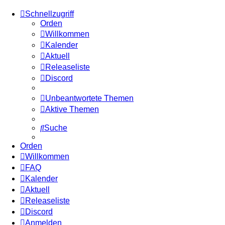
Schnellzugriff
Orden
Willkommen
Kalender
Aktuell
Releaseliste
Discord
Unbeantwortete Themen
Aktive Themen
Suche
Orden
Willkommen
FAQ
Kalender
Aktuell
Releaseliste
Discord
Anmelden