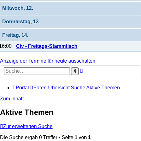
Mittwoch, 12.
Donnerstag, 13.
Freitag, 14.
16:00
Civ - Freitags-Stammtisch
Anzeige der Termine für heute ausschalten
Erweiterte
Suche
Suche
Portal
Foren-Übersicht
Suche
Aktive Themen
Zum Inhalt
Aktive Themen
Zur erweiterten Suche
Die Suche ergab 0 Treffer • Seite
1
von
1