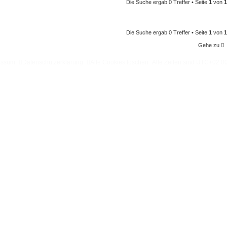
Die Suche ergab 0 Treffer • Seite
1
von
1
Die Suche ergab 0 Treffer • Seite
1
von
1
Gehe zu
essum
Datenschutzerklärung
Alle Cookies löschen
Alle Zeiten sind
UTC+02:0