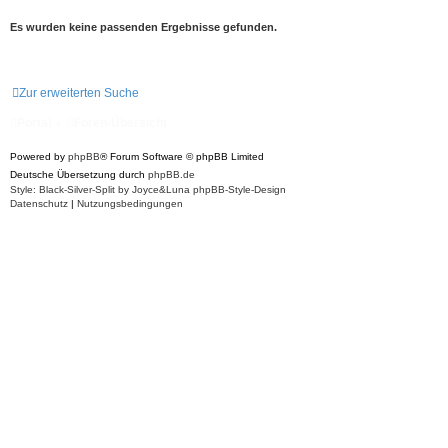
S
u
Es wurden keine passenden Ergebnisse gefunden.
c
h
e
Zur erweiterten Suche
Portal
Foren-Übersicht
Powered by
phpBB
® Forum Software © phpBB Limited
Deutsche Übersetzung durch
phpBB.de
Style: Black-Silver-Split by Joyce&Luna
phpBB-Style-Design
Datenschutz
|
Nutzungsbedingungen