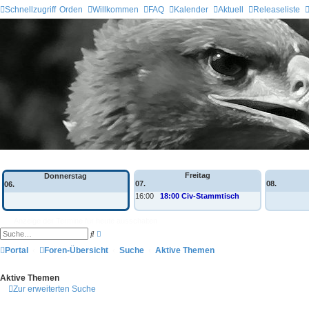
Schnellzugriff
Orden
Willkommen
FAQ
Kalender
Aktuell
Releaseliste
Wochen-Übersicht
Freitag
Donnerstag
07.
08.
06.
16:00
18:00 Civ-Stammtisch
Anzeige der Termine für heute ausschalten
E
S
r
u
w
Portal
Foren-Übersicht
c
Suche
Aktive Themen
e
h
i
e
t
Aktive Themen
e
Zur erweiterten Suche
r
t
e