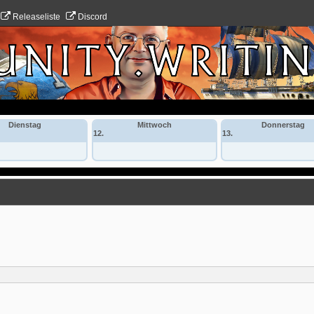
Releaseliste
Discord
Dienstag
Mittwoch
Donnerstag
12.
13.