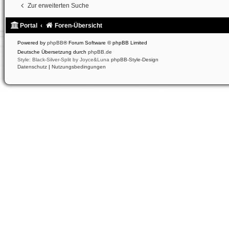
Zur erweiterten Suche
Portal
Foren-Übersicht
Powered by
phpBB
® Forum Software © phpBB Limited
Deutsche Übersetzung durch
phpBB.de
Style: Black-Silver-Split by Joyce&Luna
phpBB-Style-Design
Datenschutz
|
Nutzungsbedingungen