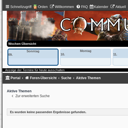
Schnellzugriff
Orden
Willkommen
FAQ
Kalender
Aktuell
Wochen-Übersicht
Montag
Sonntag
10.
11.
09.
Anzeige der Termine für heute ausschalten
Portal
Foren-Übersicht
Suche
Aktive Themen
Aktive Themen
Zur erweiterten Suche
Es wurden keine passenden Ergebnisse gefunden.