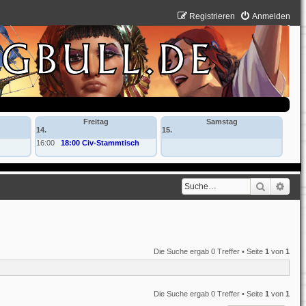
Registrieren
Anmelden
Freitag
Samstag
14.
15.
16:00
18:00 Civ-Stammtisch
Suche
Erwe
Die Suche ergab 0 Treffer • Seite
1
von
1
Die Suche ergab 0 Treffer • Seite
1
von
1