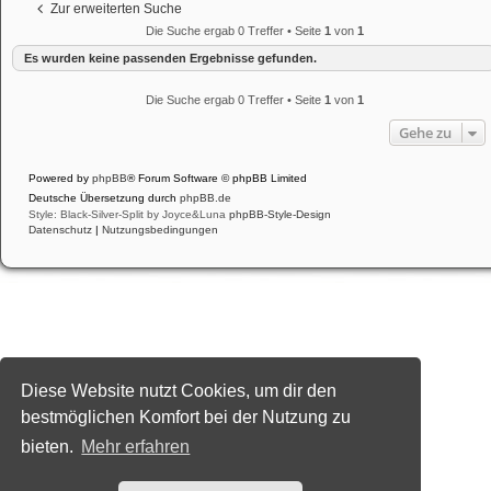
Zur erweiterten Suche
Die Suche ergab 0 Treffer • Seite
1
von
1
Es wurden keine passenden Ergebnisse gefunden.
Die Suche ergab 0 Treffer • Seite
1
von
1
Gehe zu
Powered by
phpBB
® Forum Software © phpBB Limited
Deutsche Übersetzung durch
phpBB.de
Style: Black-Silver-Split by Joyce&Luna
phpBB-Style-Design
Datenschutz
|
Nutzungsbedingungen
Diese Website nutzt Cookies, um dir den
bestmöglichen Komfort bei der Nutzung zu
bieten.
Mehr erfahren