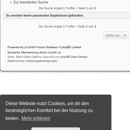
Zur erweiterten Suche
Die Suche ergab 0 Treffer • Seite
1
von
1
Es wurden keine passenden Ergebnisse gefunden.
Die Suche ergab 0 Treffer • Seite
1
von
1
Gehe zu
Powered by
phpBB
® Forum Software © phpBB Limited
Deutsche Übersetzung durch
phpBB.de
Style: Black-Silver-Split by Joyce&Luna
phpBB-Style-Design
Datenschutz
|
Nutzungsbedingungen
Diese Website nutzt Cookies, um dir den
bestmöglichen Komfort bei der Nutzung zu
bieten.
Mehr erfahren