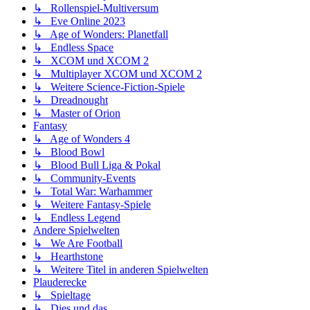
↳ Rollenspiel-Multiversum
↳ Eve Online 2023
↳ Age of Wonders: Planetfall
↳ Endless Space
↳ XCOM und XCOM 2
↳ Multiplayer XCOM und XCOM 2
↳ Weitere Science-Fiction-Spiele
↳ Dreadnought
↳ Master of Orion
Fantasy
↳ Age of Wonders 4
↳ Blood Bowl
↳ Blood Bull Liga & Pokal
↳ Community-Events
↳ Total War: Warhammer
↳ Weitere Fantasy-Spiele
↳ Endless Legend
Andere Spielwelten
↳ We Are Football
↳ Hearthstone
↳ Weitere Titel in anderen Spielwelten
Plauderecke
↳ Spieltage
↳ Dies und das