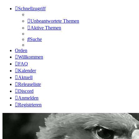
Schnellzugriff
Unbeantwortete Themen
Aktive Themen
Suche
Orden
Willkommen
FAQ
Kalender
Aktuell
Releaseliste
Discord
Anmelden
Registrieren