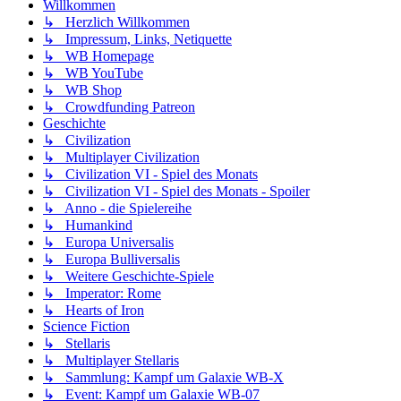
Willkommen
↳ Herzlich Willkommen
↳ Impressum, Links, Netiquette
↳ WB Homepage
↳ WB YouTube
↳ WB Shop
↳ Crowdfunding Patreon
Geschichte
↳ Civilization
↳ Multiplayer Civilization
↳ Civilization VI - Spiel des Monats
↳ Civilization VI - Spiel des Monats - Spoiler
↳ Anno - die Spielereihe
↳ Humankind
↳ Europa Universalis
↳ Europa Bulliversalis
↳ Weitere Geschichte-Spiele
↳ Imperator: Rome
↳ Hearts of Iron
Science Fiction
↳ Stellaris
↳ Multiplayer Stellaris
↳ Sammlung: Kampf um Galaxie WB-X
↳ Event: Kampf um Galaxie WB-07