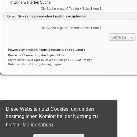
Zur erweiterten Suche
Die Suche ergab 0 Treffer • Seite
1
von
1
Es wurden keine passenden Ergebnisse gefunden.
Die Suche ergab 0 Treffer • Seite
1
von
1
Gehe zu
Powered by
phpBB
® Forum Software © phpBB Limited
Deutsche Übersetzung durch
phpBB.de
Style: Black-Silver-Split by Joyce&Luna
phpBB-Style-Design
Datenschutz
|
Nutzungsbedingungen
Diese Website nutzt Cookies, um dir den
bestmöglichen Komfort bei der Nutzung zu
bieten.
Mehr erfahren