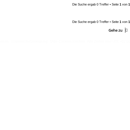
Die Suche ergab 0 Treffer • Seite
1
von
1
Die Suche ergab 0 Treffer • Seite
1
von
1
Gehe zu
essum
Datenschutzerklärung
Alle Cookies löschen
Alle Zeiten sind
UTC+02:0