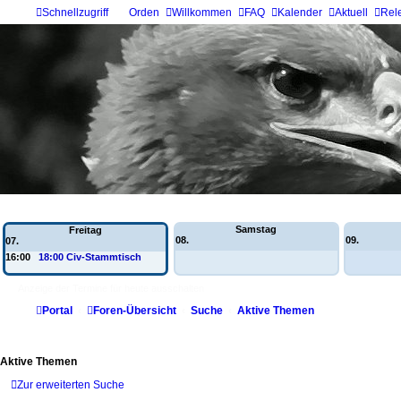
Schnellzugriff
Orden
Willkommen
FAQ
Kalender
Aktuell
Rele
Wochen-Übersicht
Samstag
Freitag
08.
09.
07.
16:00
18:00 Civ-Stammtisch
Anzeige der Termine für heute ausschalten
Portal
Foren-Übersicht
Suche
Aktive Themen
Aktive Themen
Zur erweiterten Suche