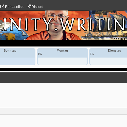
Releaseliste
Discord
Sonntag
Montag
Dienstag
10.
11.