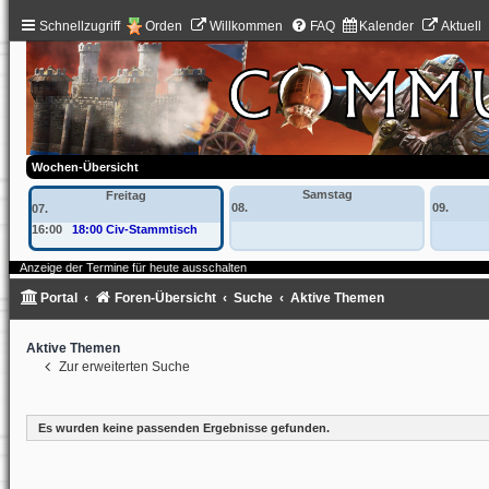
Schnellzugriff
Orden
Willkommen
FAQ
Kalender
Aktuell
Wochen-Übersicht
Samstag
Freitag
08.
09.
07.
16:00
18:00 Civ-Stammtisch
Anzeige der Termine für heute ausschalten
Portal
Foren-Übersicht
Suche
Aktive Themen
Aktive Themen
Zur erweiterten Suche
Es wurden keine passenden Ergebnisse gefunden.