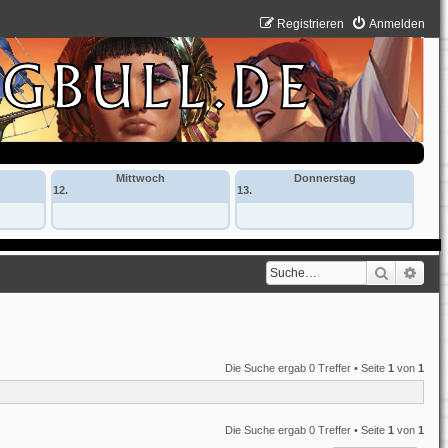
Registrieren
Anmelden
Mittwoch
Donnerstag
12.
13.
Suche
Erwe
Die Suche ergab 0 Treffer • Seite
1
von
1
Die Suche ergab 0 Treffer • Seite
1
von
1