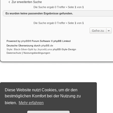
Zur erweiterten Suche
Die Suche ergab 0 Treffer • Seite
1
von
1
Es wurden keine passenden Ergebnisse gefunden.
Die Suche ergab 0 Treffer • Seite
1
von
1
Gehe zu
Powered by
phpBB
® Forum Software © phpBB Limited
Deutsche Übersetzung durch
phpBB.de
Style: Black-Silver-Split by Joyce&Luna
phpBB-Style-Design
Datenschutz
|
Nutzungsbedingungen
Diese Website nutzt Cookies, um dir den
bestmöglichen Komfort bei der Nutzung zu
bieten.
Mehr erfahren