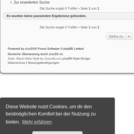
Zur erweiterten Suche
Die Suche ergab 0 Treffer • Seite
1
von
1
Es wurden keine passenden Ergebnisse gefunden.
Die Suche ergab 0 Treffer • Seite
1
von
1
Gehe zu
Powered by
phpBB
® Forum Software © phpBB Limited
Deutsche Übersetzung durch
phpBB.de
Style: Black-Silver-Split by Joyce&Luna
phpBB-Style-Design
Datenschutz
|
Nutzungsbedingungen
Diese Website nutzt Cookies, um dir den
bestmöglichen Komfort bei der Nutzung zu
bieten.
Mehr erfahren