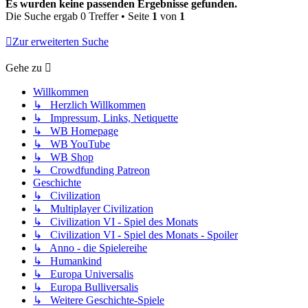
Es wurden keine passenden Ergebnisse gefunden.
Die Suche ergab 0 Treffer • Seite
1
von
1
Zur erweiterten Suche
Gehe zu
Willkommen
↳ Herzlich Willkommen
↳ Impressum, Links, Netiquette
↳ WB Homepage
↳ WB YouTube
↳ WB Shop
↳ Crowdfunding Patreon
Geschichte
↳ Civilization
↳ Multiplayer Civilization
↳ Civilization VI - Spiel des Monats
↳ Civilization VI - Spiel des Monats - Spoiler
↳ Anno - die Spielereihe
↳ Humankind
↳ Europa Universalis
↳ Europa Bulliversalis
↳ Weitere Geschichte-Spiele