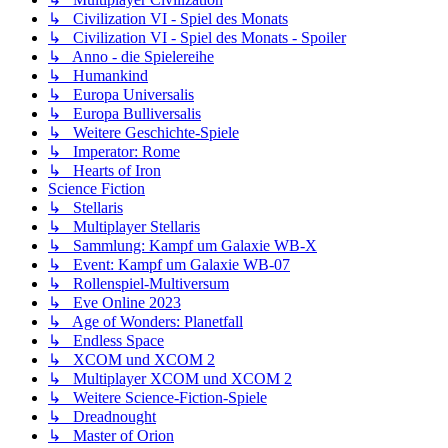
↳ Civilization VI - Spiel des Monats
↳ Civilization VI - Spiel des Monats - Spoiler
↳ Anno - die Spielereihe
↳ Humankind
↳ Europa Universalis
↳ Europa Bulliversalis
↳ Weitere Geschichte-Spiele
↳ Imperator: Rome
↳ Hearts of Iron
Science Fiction
↳ Stellaris
↳ Multiplayer Stellaris
↳ Sammlung: Kampf um Galaxie WB-X
↳ Event: Kampf um Galaxie WB-07
↳ Rollenspiel-Multiversum
↳ Eve Online 2023
↳ Age of Wonders: Planetfall
↳ Endless Space
↳ XCOM und XCOM 2
↳ Multiplayer XCOM und XCOM 2
↳ Weitere Science-Fiction-Spiele
↳ Dreadnought
↳ Master of Orion