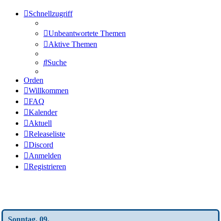
Schnellzugriff
Unbeantwortete Themen
Aktive Themen
Suche
Orden
Willkommen
FAQ
Kalender
Aktuell
Releaseliste
Discord
Anmelden
Registrieren
Wochen-Übersicht
Sonntag, 09.