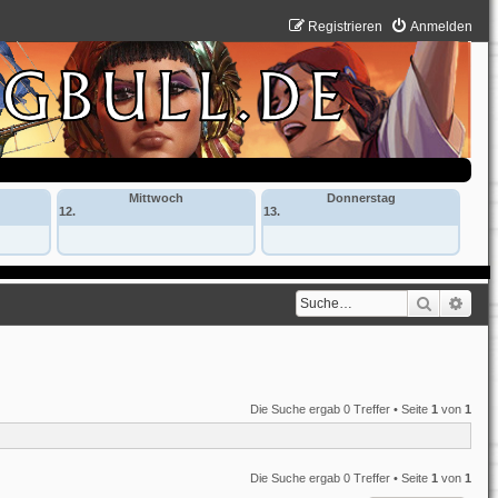
Registrieren
Anmelden
Mittwoch
Donnerstag
12.
13.
Suche
Erwe
Die Suche ergab 0 Treffer • Seite
1
von
1
Die Suche ergab 0 Treffer • Seite
1
von
1