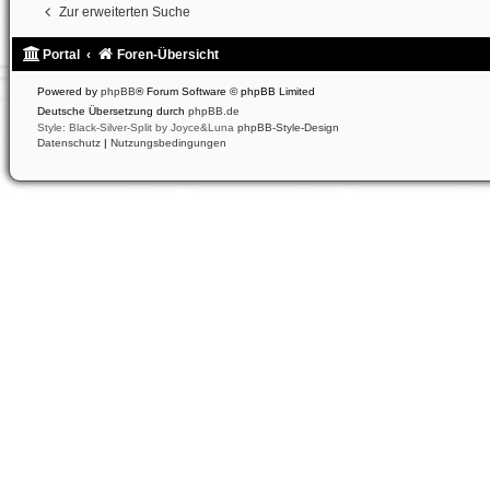
Zur erweiterten Suche
Portal
Foren-Übersicht
Powered by
phpBB
® Forum Software © phpBB Limited
Deutsche Übersetzung durch
phpBB.de
Style: Black-Silver-Split by Joyce&Luna
phpBB-Style-Design
Datenschutz
|
Nutzungsbedingungen