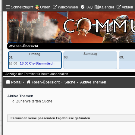
Schnellzugriff
Orden
Willkommen
FAQ
Kalender
Aktuell
Wochen-Übersicht
Samstag
Freitag
08.
09.
07.
16:00
18:00 Civ-Stammtisch
Anzeige der Termine für heute ausschalten
Portal
Foren-Übersicht
Suche
Aktive Themen
Aktive Themen
Zur erweiterten Suche
Es wurden keine passenden Ergebnisse gefunden.