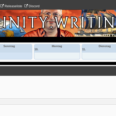
Releaseliste
Discord
Sonntag
Montag
Dienstag
10.
11.