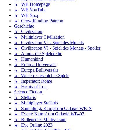
↳ WB Homepage
↳ WB YouTube
↳ WB Shop
↳ Crowdfunding Patreon
Geschichte
↳ Civilization
↳ Multiplayer Civilization
↳ Civilization VI - Spiel des Monats
↳ Civilization VI - Spiel des Monats - Spoiler
↳ Anno - die Spielereihe
↳ Humankind
↳ Europa Universalis
↳ Europa Bulliversalis
↳ Weitere Geschichte-Spiele
↳ Imperator: Rome
↳ Hearts of Iron
Science Fiction
↳ Stellaris
↳ Multiplayer Stellaris
↳ Sammlung: Kampf um Galaxie WB-X
↳ Event: Kampf um Galaxie WB-07
↳ Rollenspiel-Multiversum
↳ Eve Online 2023