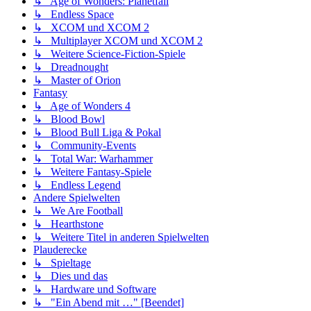
↳ Age of Wonders: Planetfall
↳ Endless Space
↳ XCOM und XCOM 2
↳ Multiplayer XCOM und XCOM 2
↳ Weitere Science-Fiction-Spiele
↳ Dreadnought
↳ Master of Orion
Fantasy
↳ Age of Wonders 4
↳ Blood Bowl
↳ Blood Bull Liga & Pokal
↳ Community-Events
↳ Total War: Warhammer
↳ Weitere Fantasy-Spiele
↳ Endless Legend
Andere Spielwelten
↳ We Are Football
↳ Hearthstone
↳ Weitere Titel in anderen Spielwelten
Plauderecke
↳ Spieltage
↳ Dies und das
↳ Hardware und Software
↳ "Ein Abend mit …" [Beendet]