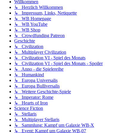
Willkommen
↳ Herzlich Willkommen
↳ Impressum, Links, Netiquette
↳ WB Homepage
↳ WB YouTube
↳ WB Shop
↳ Crowdfunding Patreon
Geschichte
↳ Civilization
↳ Multiplayer Civilization
↳ Civilization VI - Spiel des Monats
↳ Civilization VI - Spiel des Monats - Spoiler
↳ Anno - die Spielereihe
↳ Humankind
↳ Europa Universalis
↳ Europa Bulliversalis
↳ Weitere Geschichte-Spiele
↳ Imperator: Rome
↳ Hearts of Iron
Science Fiction
↳ Stellaris
↳ Multiplayer Stellaris
↳ Sammlung: Kampf um Galaxie WB-X
↳ Event: Kampf um Galaxie WB-07