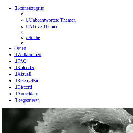
Schnellzugriff
Unbeantwortete Themen
Aktive Themen
Suche
Orden
Willkommen
FAQ
Kalender
Aktuell
Releaseliste
Discord
Anmelden
Registrieren