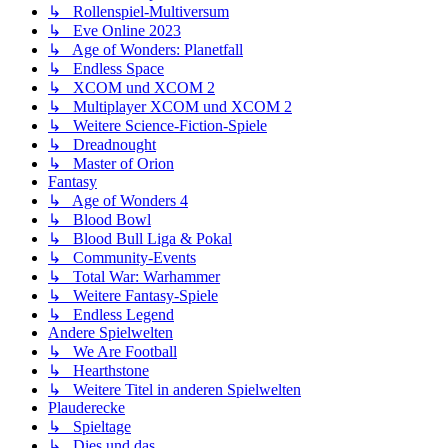
↳ Rollenspiel-Multiversum
↳ Eve Online 2023
↳ Age of Wonders: Planetfall
↳ Endless Space
↳ XCOM und XCOM 2
↳ Multiplayer XCOM und XCOM 2
↳ Weitere Science-Fiction-Spiele
↳ Dreadnought
↳ Master of Orion
Fantasy
↳ Age of Wonders 4
↳ Blood Bowl
↳ Blood Bull Liga & Pokal
↳ Community-Events
↳ Total War: Warhammer
↳ Weitere Fantasy-Spiele
↳ Endless Legend
Andere Spielwelten
↳ We Are Football
↳ Hearthstone
↳ Weitere Titel in anderen Spielwelten
Plauderecke
↳ Spieltage
↳ Dies und das