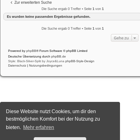
Zur erweiterten Suche
Die Suche ergab 0 Treffer • Seite
1
von
1
Es wurden keine passenden Ergebnisse gefunden.
Die Suche ergab 0 Treffer • Seite
1
von
1
Gehe zu
Powered by
phpBB
® Forum Software © phpBB Limited
Deutsche Übersetzung durch
phpBB.de
Style: Black-Silver-Split by Joyce&Luna
phpBB-Style-Design
Datenschutz
|
Nutzungsbedingungen
Diese Website nutzt Cookies, um dir den
bestmöglichen Komfort bei der Nutzung zu
bieten.
Mehr erfahren