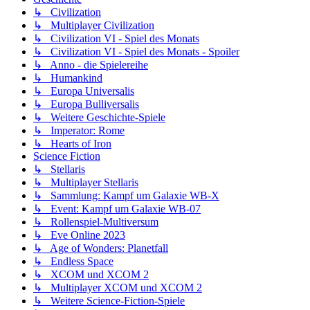
↳ Civilization
↳ Multiplayer Civilization
↳ Civilization VI - Spiel des Monats
↳ Civilization VI - Spiel des Monats - Spoiler
↳ Anno - die Spielereihe
↳ Humankind
↳ Europa Universalis
↳ Europa Bulliversalis
↳ Weitere Geschichte-Spiele
↳ Imperator: Rome
↳ Hearts of Iron
Science Fiction
↳ Stellaris
↳ Multiplayer Stellaris
↳ Sammlung: Kampf um Galaxie WB-X
↳ Event: Kampf um Galaxie WB-07
↳ Rollenspiel-Multiversum
↳ Eve Online 2023
↳ Age of Wonders: Planetfall
↳ Endless Space
↳ XCOM und XCOM 2
↳ Multiplayer XCOM und XCOM 2
↳ Weitere Science-Fiction-Spiele