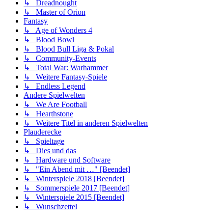
↳ Dreadnought
↳ Master of Orion
Fantasy
↳ Age of Wonders 4
↳ Blood Bowl
↳ Blood Bull Liga & Pokal
↳ Community-Events
↳ Total War: Warhammer
↳ Weitere Fantasy-Spiele
↳ Endless Legend
Andere Spielwelten
↳ We Are Football
↳ Hearthstone
↳ Weitere Titel in anderen Spielwelten
Plauderecke
↳ Spieltage
↳ Dies und das
↳ Hardware und Software
↳ "Ein Abend mit …" [Beendet]
↳ Winterspiele 2018 [Beendet]
↳ Sommerspiele 2017 [Beendet]
↳ Winterspiele 2015 [Beendet]
↳ Wunschzettel