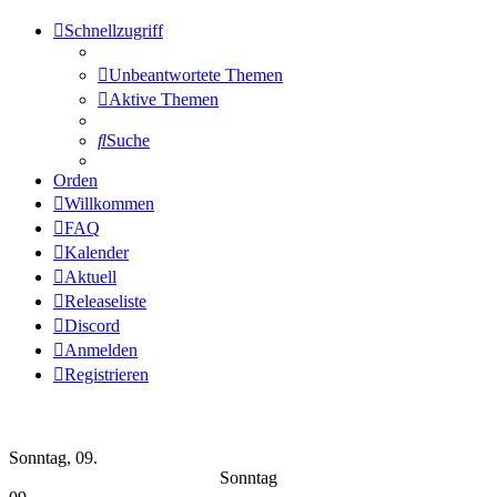
Schnellzugriff
Unbeantwortete Themen
Aktive Themen
Suche
Orden
Willkommen
FAQ
Kalender
Aktuell
Releaseliste
Discord
Anmelden
Registrieren
Wochen-Übersicht
Sonntag, 09.
Sonntag