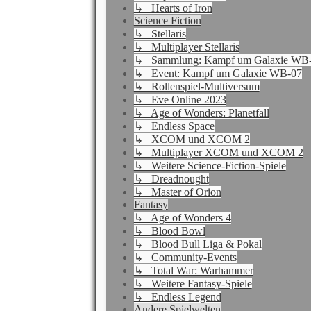
↳ Hearts of Iron
Science Fiction
↳ Stellaris
↳ Multiplayer Stellaris
↳ Sammlung: Kampf um Galaxie WB
↳ Event: Kampf um Galaxie WB-07
↳ Rollenspiel-Multiversum
↳ Eve Online 2023
↳ Age of Wonders: Planetfall
↳ Endless Space
↳ XCOM und XCOM 2
↳ Multiplayer XCOM und XCOM 2
↳ Weitere Science-Fiction-Spiele
↳ Dreadnought
↳ Master of Orion
Fantasy
↳ Age of Wonders 4
↳ Blood Bowl
↳ Blood Bull Liga & Pokal
↳ Community-Events
↳ Total War: Warhammer
↳ Weitere Fantasy-Spiele
↳ Endless Legend
Andere Spielwelten