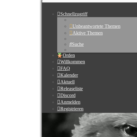
Schnellzugriff
Unbeantwortete Themen
Aktive Themen
Suche
Orden
Willkommen
FAQ
Kalender
Aktuell
Releaseliste
Discord
Anmelden
Registrieren