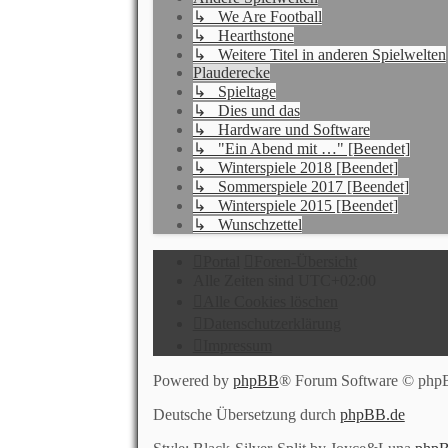
↳ We Are Football
↳ Hearthstone
↳ Weitere Titel in anderen Spielwelten
Plauderecke
↳ Spieltage
↳ Dies und das
↳ Hardware und Software
↳ "Ein Abend mit …" [Beendet]
↳ Winterspiele 2018 [Beendet]
↳ Sommerspiele 2017 [Beendet]
↳ Winterspiele 2015 [Beendet]
↳ Wunschzettel
Portal
Foren-Übersicht
Alle Zeiten sind
UTC+02:00
Alle Cookies löschen
Datenschutzerklärung
Impressum
Powered by
phpBB
® Forum Software © php
Deutsche Übersetzung durch
phpBB.de