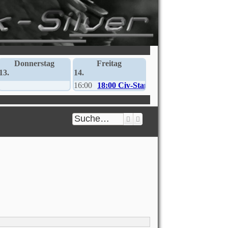
Donnerstag
Freitag
13.
14.
16:00
18:00 Civ-Stammtisch
Suche
Erweiterte Suche