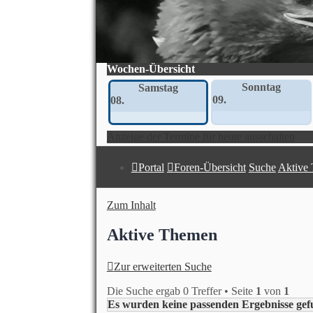
Wochen-Übersicht
Sonntag
Samstag
09.
08.
Anzeige der Termine für heute ausschalten
Portal
Foren-Übersicht
Suche
Aktive
Zum Inhalt
Aktive Themen
Zur erweiterten Suche
Die Suche ergab 0 Treffer • Seite
1
von
1
Es wurden keine passenden Ergebnisse gef