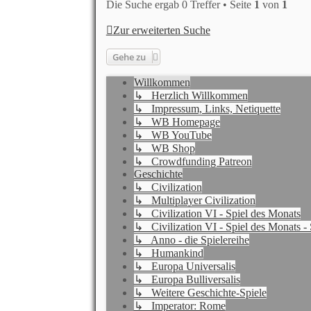
Die Suche ergab 0 Treffer • Seite
1
von
1
Zur erweiterten Suche
Gehe zu
Willkommen
↳ Herzlich Willkommen
↳ Impressum, Links, Netiquette
↳ WB Homepage
↳ WB YouTube
↳ WB Shop
↳ Crowdfunding Patreon
Geschichte
↳ Civilization
↳ Multiplayer Civilization
↳ Civilization VI - Spiel des Monats
↳ Civilization VI - Spiel des Monats - 
↳ Anno - die Spielereihe
↳ Humankind
↳ Europa Universalis
↳ Europa Bulliversalis
↳ Weitere Geschichte-Spiele
↳ Imperator: Rome