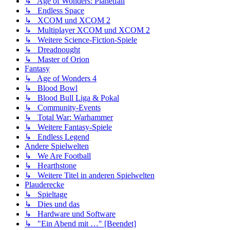
↳ Age of Wonders: Planetfall
↳ Endless Space
↳ XCOM und XCOM 2
↳ Multiplayer XCOM und XCOM 2
↳ Weitere Science-Fiction-Spiele
↳ Dreadnought
↳ Master of Orion
Fantasy
↳ Age of Wonders 4
↳ Blood Bowl
↳ Blood Bull Liga & Pokal
↳ Community-Events
↳ Total War: Warhammer
↳ Weitere Fantasy-Spiele
↳ Endless Legend
Andere Spielwelten
↳ We Are Football
↳ Hearthstone
↳ Weitere Titel in anderen Spielwelten
Plauderecke
↳ Spieltage
↳ Dies und das
↳ Hardware und Software
↳ "Ein Abend mit …" [Beendet]