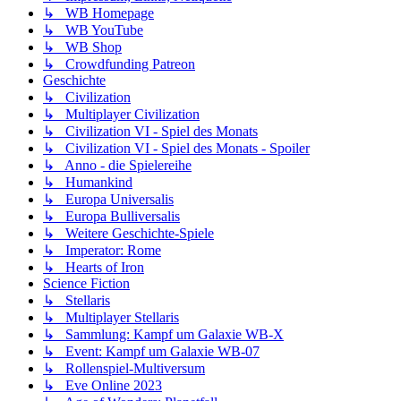
↳ WB Homepage
↳ WB YouTube
↳ WB Shop
↳ Crowdfunding Patreon
Geschichte
↳ Civilization
↳ Multiplayer Civilization
↳ Civilization VI - Spiel des Monats
↳ Civilization VI - Spiel des Monats - Spoiler
↳ Anno - die Spielereihe
↳ Humankind
↳ Europa Universalis
↳ Europa Bulliversalis
↳ Weitere Geschichte-Spiele
↳ Imperator: Rome
↳ Hearts of Iron
Science Fiction
↳ Stellaris
↳ Multiplayer Stellaris
↳ Sammlung: Kampf um Galaxie WB-X
↳ Event: Kampf um Galaxie WB-07
↳ Rollenspiel-Multiversum
↳ Eve Online 2023