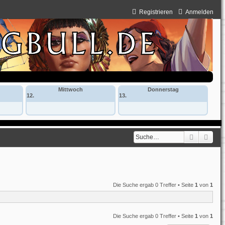
Registrieren
Anmelden
Mittwoch
Donnerstag
12.
13.
Suche
Erwe
Die Suche ergab 0 Treffer • Seite
1
von
1
Die Suche ergab 0 Treffer • Seite
1
von
1