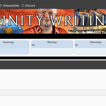
Releaseliste
Discord
Sonntag
Montag
Dienstag
10.
11.