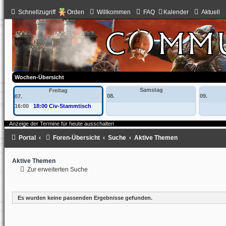
Schnellzugriff
Orden
Willkommen
FAQ
Kalender
Aktuell
Wochen-Übersicht
Samstag
Freitag
08.
09.
07.
16:00
18:00 Civ-Stammtisch
Anzeige der Termine für heute ausschalten
Portal
Foren-Übersicht
Suche
Aktive Themen
Aktive Themen
Zur erweiterten Suche
Es wurden keine passenden Ergebnisse gefunden.