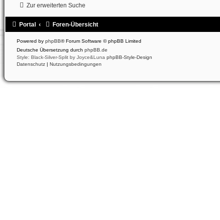
Zur erweiterten Suche
Portal
Foren-Übersicht
Powered by
phpBB
® Forum Software © phpBB Limited
Deutsche Übersetzung durch
phpBB.de
Style: Black-Silver-Split by Joyce&Luna
phpBB-Style-Design
Datenschutz
|
Nutzungsbedingungen