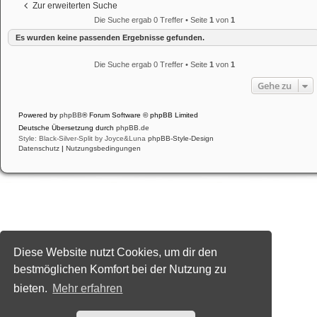
Zur erweiterten Suche
Die Suche ergab 0 Treffer • Seite
1
von
1
Es wurden keine passenden Ergebnisse gefunden.
Die Suche ergab 0 Treffer • Seite
1
von
1
Gehe zu
Powered by
phpBB
® Forum Software © phpBB Limited
Deutsche Übersetzung durch
phpBB.de
Style: Black-Silver-Split by Joyce&Luna
phpBB-Style-Design
Datenschutz
|
Nutzungsbedingungen
Diese Website nutzt Cookies, um dir den
bestmöglichen Komfort bei der Nutzung zu
bieten.
Mehr erfahren