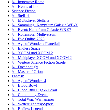
↳ Imperator: Rome
↳ Hearts of Iron
Science Fiction
↳ Stellaris
↳ Multiplayer Stellaris
↳ Sammlung: Kampf um Galaxie WB-X
↳ Event: Kampf um Galaxie WB-07
↳ Rollenspiel-Multiversum
↳ Eve Online 2023
↳ Age of Wonders: Planetfall
↳ Endless Space
↳ XCOM und XCOM 2
↳ Multiplayer XCOM und XCOM 2
↳ Weitere Science-Fiction-Spiele
↳ Dreadnought
↳ Master of Orion
Fantasy
↳ Age of Wonders 4
↳ Blood Bowl
↳ Blood Bull Liga & Pokal
↳ Community-Events
↳ Total War: Warhammer
↳ Weitere Fantasy-Spiele
↳ Endless Legend