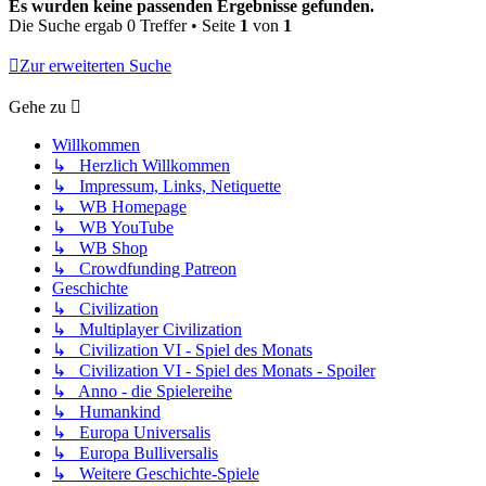
Es wurden keine passenden Ergebnisse gefunden.
Die Suche ergab 0 Treffer • Seite
1
von
1
Zur erweiterten Suche
Gehe zu
Willkommen
↳ Herzlich Willkommen
↳ Impressum, Links, Netiquette
↳ WB Homepage
↳ WB YouTube
↳ WB Shop
↳ Crowdfunding Patreon
Geschichte
↳ Civilization
↳ Multiplayer Civilization
↳ Civilization VI - Spiel des Monats
↳ Civilization VI - Spiel des Monats - Spoiler
↳ Anno - die Spielereihe
↳ Humankind
↳ Europa Universalis
↳ Europa Bulliversalis
↳ Weitere Geschichte-Spiele