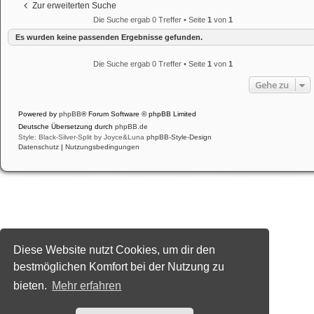
Zur erweiterten Suche
Die Suche ergab 0 Treffer • Seite
1
von
1
Es wurden keine passenden Ergebnisse gefunden.
Die Suche ergab 0 Treffer • Seite
1
von
1
Gehe zu
Powered by
phpBB
® Forum Software © phpBB Limited
Deutsche Übersetzung durch
phpBB.de
Style: Black-Silver-Split by Joyce&Luna
phpBB-Style-Design
Datenschutz
|
Nutzungsbedingungen
Diese Website nutzt Cookies, um dir den
bestmöglichen Komfort bei der Nutzung zu
bieten.
Mehr erfahren