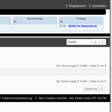
Registrieren
Anmelden
Donnerstag
Freitag
13.
14.
16:00
18:00 Civ-Stammtisch
Suche
Erwe
Die Suche ergab 0 Treffer • Seite
1
von
1
Die Suche ergab 0 Treffer • Seite
1
von
1
Gehe zu
Datenschutzerklärung
Alle Cookies löschen
Alle Zeiten sind
UTC+02:00