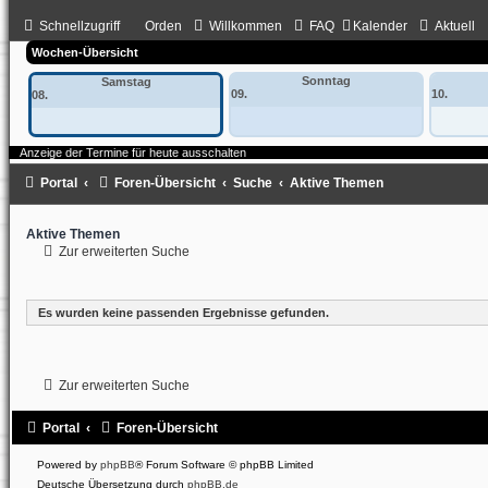
Schnellzugriff
Orden
Willkommen
FAQ
Kalender
Aktuell
Wochen-Übersicht
Sonntag
Samstag
09.
10.
08.
Anzeige der Termine für heute ausschalten
Portal
Foren-Übersicht
Suche
Aktive Themen
Aktive Themen
Zur erweiterten Suche
Es wurden keine passenden Ergebnisse gefunden.
Zur erweiterten Suche
Portal
Foren-Übersicht
Powered by
phpBB
® Forum Software © phpBB Limited
Deutsche Übersetzung durch
phpBB.de