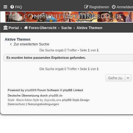
FAQ
Registrieren
Anmelde
Portal
Foren-Übersicht
Suche
Aktive Themen
Aktive Themen
Zur erweiterten Suche
Die Suche ergab 0 Treffer • Seite
1
von
1
Es wurden keine passenden Ergebnisse gefunden.
Die Suche ergab 0 Treffer • Seite
1
von
1
Gehe zu
Powered by
phpBB
® Forum Software © phpBB Limited
Deutsche Übersetzung durch
phpBB.de
Style: Black-Silver-Split by Joyce&Luna
phpBB-Style-Design
Datenschutz
|
Nutzungsbedingungen