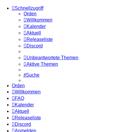
Schnellzugriff
Orden
Willkommen
Kalender
Aktuell
Releaseliste
Discord
Unbeantwortete Themen
Aktive Themen
Suche
Orden
Willkommen
FAQ
Kalender
Aktuell
Releaseliste
Discord
Anmelden