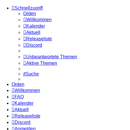
Schnellzugriff
Orden
Willkommen
Kalender
Aktuell
Releaseliste
Discord
Unbeantwortete Themen
Aktive Themen
Suche
Orden
Willkommen
FAQ
Kalender
Aktuell
Releaseliste
Discord
Anmelden