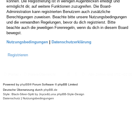
können. Die Registrierung ist in wenigen Augenblicken erledigt und
ermöglicht dir, auf weitere Funktionen zuzugreifen. Die Board-
Administration kann registrierten Benutzern auch zusätzliche
Berechtigungen zuweisen. Beachte bitte unsere Nutzungsbedingungen
und die verwandten Regelungen, bevor du dich registrierst. Bitte
beachte auch die jeweiligen Forenregeln, wenn du dich in diesem Board
bewegst.
Nutzungsbedingungen
|
Datenschutzerklärung
Registrieren
Portal
Foren-Übersicht
Alle Zeiten sind
UTC+02:0
Powered by
phpBB
® Forum Software © phpBB Limited
Deutsche Übersetzung durch
phpBB.de
Style: Black-Silver-Split by Joyce&Luna
phpBB-Style-Design
Datenschutz
|
Nutzungsbedingungen