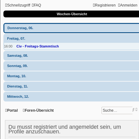
Schnellzugriff
FAQ
Registrieren
Anmelden
Wochen-Übersicht
Donnerstag, 06.
Freitag, 07.
16:00
Civ - Freitags-Stammtisch
Samstag, 08.
Sonntag, 09.
Montag, 10.
Dienstag, 11.
Mittwoch, 12.
S
Portal
Foren-Übersicht
r
u
c
h
Du musst registriert und angemeldet sein, um
i
e
t
Profile anzuschauen.