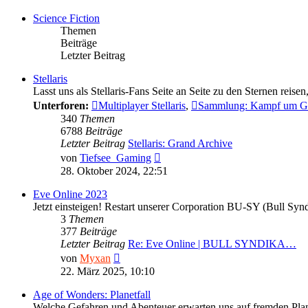
Science Fiction
Themen
Beiträge
Letzter Beitrag
Stellaris
Lasst uns als Stellaris-Fans Seite an Seite zu den Sternen reis
Unterforen:
Multiplayer Stellaris
,
Sammlung: Kampf um G
340
Themen
6788
Beiträge
Letzter Beitrag
Stellaris: Grand Archive
Neuester
von
Tiefsee_Gaming
Beitrag
28. Oktober 2024, 22:51
Eve Online 2023
Jetzt einsteigen! Restart unserer Corporation BU-SY (Bull Sy
3
Themen
377
Beiträge
Letzter Beitrag
Re: Eve Online | BULL SYNDIKA…
Neuester
von
Myxan
Beitrag
22. März 2025, 10:10
Age of Wonders: Planetfall
Welche Gefahren und Abenteuer erwarten uns auf fremden Plan