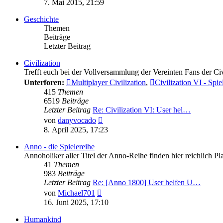
7. Mai 2015, 21:59
Geschichte
Themen
Beiträge
Letzter Beitrag
Civilization
Trefft euch bei der Vollversammlung der Vereinten Fans der Ci
Unterforen:
Multiplayer Civilization
,
Civilization VI - Spi
415
Themen
6519
Beiträge
Letzter Beitrag
Re: Civilization VI: User hel…
Neuester
von
danyvocado
Beitrag
8. April 2025, 17:23
Anno - die Spielereihe
Annoholiker aller Titel der Anno-Reihe finden hier reichlich P
41
Themen
983
Beiträge
Letzter Beitrag
Re: [Anno 1800] User helfen U…
Neuester
von
Michael701
Beitrag
16. Juni 2025, 17:10
Humankind