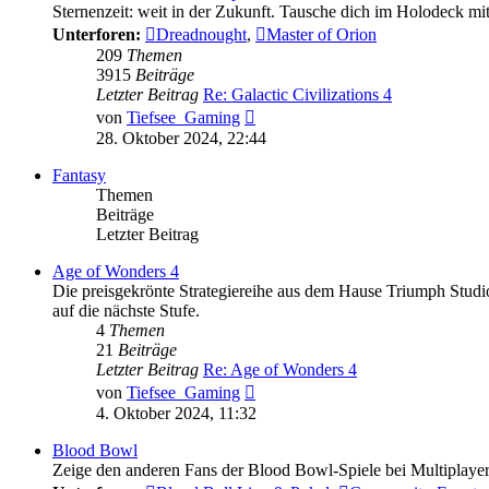
Sternenzeit: weit in der Zukunft. Tausche dich im Holodeck mit
Unterforen:
Dreadnought
,
Master of Orion
209
Themen
3915
Beiträge
Letzter Beitrag
Re: Galactic Civilizations 4
Neuester
von
Tiefsee_Gaming
Beitrag
28. Oktober 2024, 22:44
Fantasy
Themen
Beiträge
Letzter Beitrag
Age of Wonders 4
Die preisgekrönte Strategiereihe aus dem Hause Triumph Studio
auf die nächste Stufe.
4
Themen
21
Beiträge
Letzter Beitrag
Re: Age of Wonders 4
Neuester
von
Tiefsee_Gaming
Beitrag
4. Oktober 2024, 11:32
Blood Bowl
Zeige den anderen Fans der Blood Bowl-Spiele bei Multiplayer-M