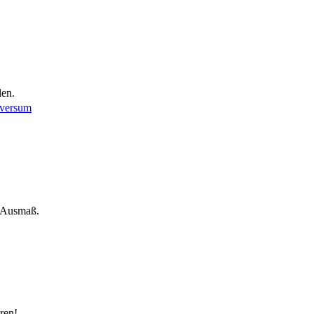
len.
iversum
m Ausmaß.
ren!