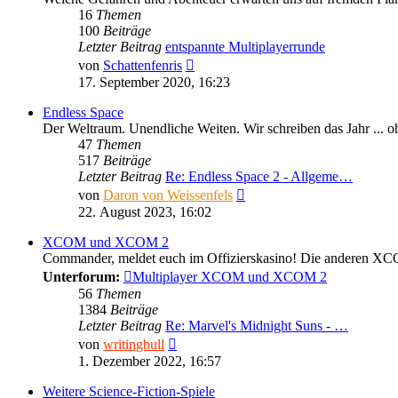
16
Themen
100
Beiträge
Letzter Beitrag
entspannte Multiplayerrunde
Neuester
von
Schattenfenris
Beitrag
17. September 2020, 16:23
Endless Space
Der Weltraum. Unendliche Weiten. Wir schreiben das Jahr ... oh
47
Themen
517
Beiträge
Letzter Beitrag
Re: Endless Space 2 - Allgeme…
Neuester
von
Daron von Weissenfels
Beitrag
22. August 2023, 16:02
XCOM und XCOM 2
Commander, meldet euch im Offizierskasino! Die anderen X
Unterforum:
Multiplayer XCOM und XCOM 2
56
Themen
1384
Beiträge
Letzter Beitrag
Re: Marvel's Midnight Suns - …
Neuester
von
writingbull
Beitrag
1. Dezember 2022, 16:57
Weitere Science-Fiction-Spiele