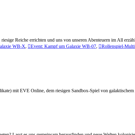
en, riesige Reiche errichten und uns von unseren Abenteuern im All erzäh
alaxie WB-X
,
Event: Kampf um Galaxie WB-07
,
Rollenspiel-Mult
ndikate) mit EVE Online, dem riesigen Sandbox-Spiel von galaktische
eten? Lasst es uns gemeinsam herausfinden und neue Welten kolonisie