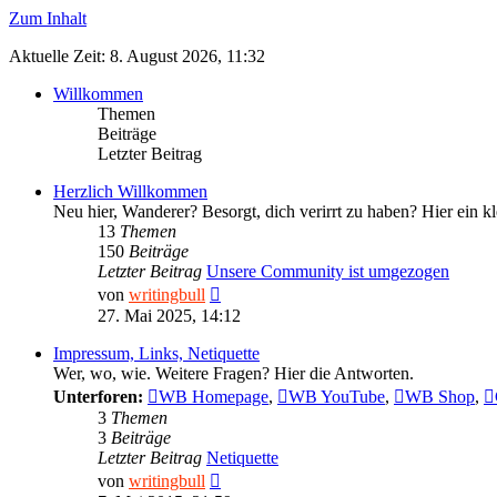
Zum Inhalt
Aktuelle Zeit: 8. August 2026, 11:32
Willkommen
Themen
Beiträge
Letzter Beitrag
Herzlich Willkommen
Neu hier, Wanderer? Besorgt, dich verirrt zu haben? Hier ein k
13
Themen
150
Beiträge
Letzter Beitrag
Unsere Community ist umgezogen
Neuester
von
writingbull
Beitrag
27. Mai 2025, 14:12
Impressum, Links, Netiquette
Wer, wo, wie. Weitere Fragen? Hier die Antworten.
Unterforen:
WB Homepage
,
WB YouTube
,
WB Shop
,
3
Themen
3
Beiträge
Letzter Beitrag
Netiquette
Neuester
von
writingbull
Beitrag