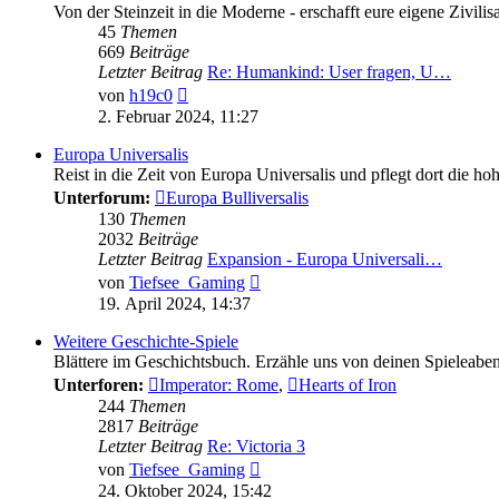
Von der Steinzeit in die Moderne - erschafft eure eigene Zivi
45
Themen
669
Beiträge
Letzter Beitrag
Re: Humankind: User fragen, U…
Neuester
von
h19c0
Beitrag
2. Februar 2024, 11:27
Europa Universalis
Reist in die Zeit von Europa Universalis und pflegt dort die ho
Unterforum:
Europa Bulliversalis
130
Themen
2032
Beiträge
Letzter Beitrag
Expansion - Europa Universali…
Neuester
von
Tiefsee_Gaming
Beitrag
19. April 2024, 14:37
Weitere Geschichte-Spiele
Blättere im Geschichtsbuch. Erzähle uns von deinen Spieleaben
Unterforen:
Imperator: Rome
,
Hearts of Iron
244
Themen
2817
Beiträge
Letzter Beitrag
Re: Victoria 3
Neuester
von
Tiefsee_Gaming
Beitrag
24. Oktober 2024, 15:42