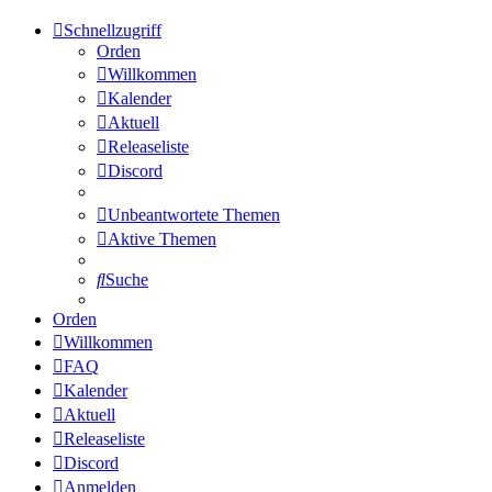
Schnellzugriff
Orden
Willkommen
Kalender
Aktuell
Releaseliste
Discord
Unbeantwortete Themen
Aktive Themen
Suche
Orden
Willkommen
FAQ
Kalender
Aktuell
Releaseliste
Discord
Anmelden