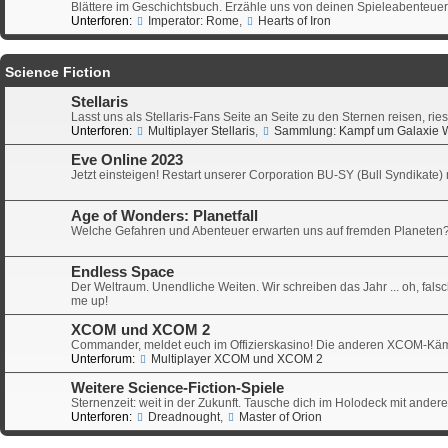
Blättere im Geschichtsbuch. Erzähle uns von deinen Spieleabenteuern
Unterforen:
Imperator: Rome
,
Hearts of Iron
Science Fiction
Stellaris
Lasst uns als Stellaris-Fans Seite an Seite zu den Sternen reisen, ri
Unterforen:
Multiplayer Stellaris
,
Sammlung: Kampf um Galaxie 
Eve Online 2023
Jetzt einsteigen! Restart unserer Corporation BU-SY (Bull Syndikat
Age of Wonders: Planetfall
Welche Gefahren und Abenteuer erwarten uns auf fremden Planeten?
Endless Space
Der Weltraum. Unendliche Weiten. Wir schreiben das Jahr ... oh, fals
me up!
XCOM und XCOM 2
Commander, meldet euch im Offizierskasino! Die anderen XCOM-Käm
Unterforum:
Multiplayer XCOM und XCOM 2
Weitere Science-Fiction-Spiele
Sternenzeit: weit in der Zukunft. Tausche dich im Holodeck mit ander
Unterforen:
Dreadnought
,
Master of Orion