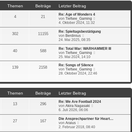
r
B
s
a
Themen
Beiträge
Letzter Beitrag
e
t
g
i
e
t
Re: Age of Wonders 4
r
4
21
r
N
von
Tiefsee_Gaming
B
a
e
4. Oktober 2024, 11:32
e
g
u
i
e
t
Re: Spieltagsbestätigung
302
11155
s
N
r
von
Berdinius
t
e
a
24. Mai 2025, 08:35
e
u
g
r
e
Re: Total War: WARHAMMER III
40
588
B
s
N
von
Tiefsee_Gaming
e
t
e
25. Mai 2024, 14:10
i
e
u
t
r
e
Re: Songs of Silence
139
2158
r
B
s
N
von
Tiefsee_Gaming
a
e
t
e
28. Oktober 2024, 22:46
g
i
e
u
t
r
e
r
B
s
a
e
t
Themen
Beiträge
Letzter Beitrag
g
i
e
t
r
Re: We Are Football 2024
r
B
13
296
N
von
Akira Nagasaki
a
e
e
6. Juli 2026, 06:06
g
i
u
t
e
r
Die Ansprechpartner für Heart…
27
167
s
N
a
von
Araius
t
e
g
2. Februar 2018, 08:40
e
u