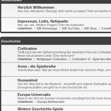
Herzlich Willkommen
Neu hier, Wanderer? Besorgt, dich verirrt zu haben? Hier ein kleiner
Impressum, Links, Netiquette
Wer, wo, wie. Weitere Fragen? Hier die Antworten.
Unterforen:
WB Homepage
,
WB YouTube
,
WB Shop
,
Crowdf
Geschichte
Civilization
Trefft euch bei der Vollversammlung der Vereinten Fans der Civilizat
Meier mit unserem Credo "One more turn!"
Unterforen:
Multiplayer Civilization
,
Civilization VI - Spiel des Mo
Anno - die Spielereihe
Annoholiker aller Titel der Anno-Reihe finden hier reichlich Platz, u
Humankind
Von der Steinzeit in die Moderne - erschafft eure eigene Zivilisati
Errungenschaften und geht so in die Geschichte ein
Europa Universalis
Reist in die Zeit von Europa Universalis und pflegt dort die hohe Kuns
Unterforum:
Europa Bulliversalis
Weitere Geschichte-Spiele