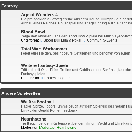
Fantasy
Age of Wonders 4
Die preisgekrönte Strategiereihe aus dem Hause Triumph Studios trit
Aufbau eines Reiches, Rollenspiel und Kriegsführung auf die nächste
Blood Bowl
Zeige den anderen Fans der Blood Bowl-Spiele bei Multiplayer-Matches,
Unterforen:
Blood Bull Liga & Pokal
,
Community-Events
Total War: Warhammer
Feiert eure Helden, besingt eure Gefallenen und berichtet von euren
Weitere Fantasy-Spiele
Triff dich mit Orks, Elfen, Trollen und Goblins in der Schänke, laus
Fantasyspielen.
Unterforum:
Endless Legend
Andere Spielwelten
We Are Football
Hacke, Spitze, Tooor! Tummelt euch auf dem Spielfeld des neuen Fuß
Entwickler Gerald Köhler Feedback!
Hearthstone
Trefft euch bei dem Kartenspiel, bei dem ihr um Macht und Ehre kämpf
Moderator:
Moderator Hearthstone