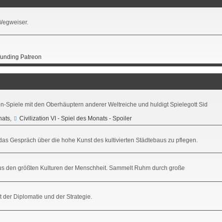
 Wegweiser.
unding Patreon
ion-Spiele mit den Oberhäuptern anderer Weltreiche und huldigt Spielegott Sid
nats
,
Civilization VI - Spiel des Monats - Spoiler
m das Gespräch über die hohe Kunst des kultivierten Städtebaus zu pflegen.
on aus den größten Kulturen der Menschheit. Sammelt Ruhm durch große
t der Diplomatie und der Strategie.