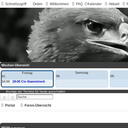
Schnellzugriff
Orden
Willkommen
FAQ
Kalender
Aktuell
Wochen-Übersicht
Samstag
Freitag
08.
09.
07.
16:00
18:00 Civ-Stammtisch
Anzeige der Termine für heute ausschalten
Suche
Erweiterte Suche
Portal
Foren-Übersicht
Willkommen