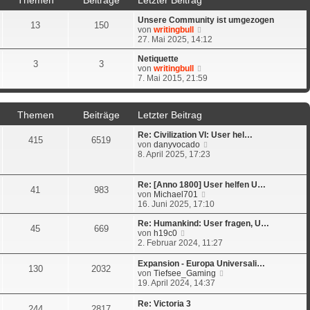
Unsere Community ist umgezogen
13
150
N
von
writingbull
e
27. Mai 2025, 14:12
u
e
Netiquette
3
3
s
N
von
writingbull
t
e
7. Mai 2015, 21:59
e
u
r
e
B
s
Themen
Beiträge
Letzter Beitrag
e
t
i
e
Re: Civilization VI: User hel…
t
r
415
6519
N
von
danyvocado
r
B
e
8. April 2025, 17:23
a
e
u
g
i
e
t
s
r
Re: [Anno 1800] User helfen U…
41
983
t
a
N
von
Michael701
e
g
e
16. Juni 2025, 17:10
r
u
B
e
Re: Humankind: User fragen, U…
45
669
e
N
s
von
h19c0
i
e
t
2. Februar 2024, 11:27
t
u
e
r
e
r
Expansion - Europa Universali…
130
2032
a
s
B
N
von
Tiefsee_Gaming
g
t
e
e
19. April 2024, 14:37
e
i
u
r
t
e
Re: Victoria 3
244
2817
B
r