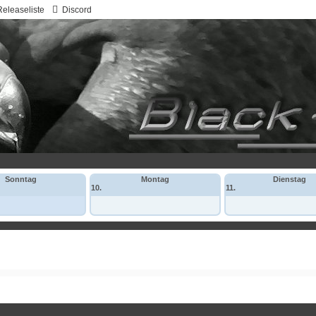
Releaseliste
Discord
Sonntag
Montag
Dienstag
10.
11.