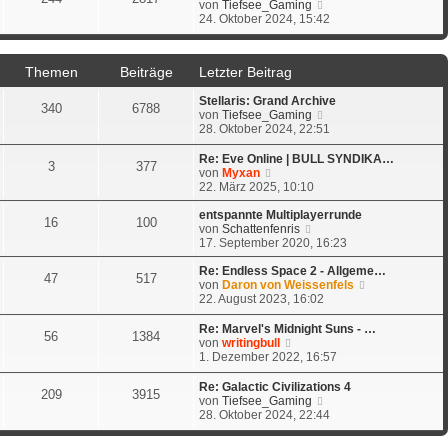
s
N
von
Tiefsee_Gaming
e
a
t
e
24. Oktober 2024, 15:42
i
g
e
u
t
r
e
r
B
s
a
Themen
Beiträge
Letzter Beitrag
e
t
g
i
e
t
Stellaris: Grand Archive
r
340
6788
r
N
von
Tiefsee_Gaming
B
a
e
28. Oktober 2024, 22:51
e
g
u
i
e
t
Re: Eve Online | BULL SYNDIKA…
3
377
s
N
r
von
Myxan
t
e
a
22. März 2025, 10:10
e
u
g
r
e
entspannte Multiplayerrunde
16
100
B
s
N
von
Schattenfenris
e
t
e
17. September 2020, 16:23
i
e
u
t
r
e
Re: Endless Space 2 - Allgeme…
47
517
r
B
s
N
von
Daron von Weissenfels
a
e
t
e
22. August 2023, 16:02
g
i
e
u
t
r
e
Re: Marvel's Midnight Suns - …
56
1384
r
B
s
N
von
writingbull
a
e
t
e
1. Dezember 2022, 16:57
g
i
e
u
t
r
e
Re: Galactic Civilizations 4
209
3915
r
B
s
N
von
Tiefsee_Gaming
a
e
t
e
28. Oktober 2024, 22:44
g
i
e
u
t
r
e