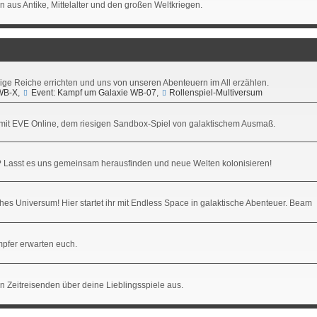
 aus Antike, Mittelalter und den großen Weltkriegen.
esige Reiche errichten und uns von unseren Abenteuern im All erzählen.
WB-X
,
Event: Kampf um Galaxie WB-07
,
Rollenspiel-Multiversum
e) mit EVE Online, dem riesigen Sandbox-Spiel von galaktischem Ausmaß.
 Lasst es uns gemeinsam herausfinden und neue Welten kolonisieren!
ches Universum! Hier startet ihr mit Endless Space in galaktische Abenteuer. Beam
pfer erwarten euch.
en Zeitreisenden über deine Lieblingsspiele aus.