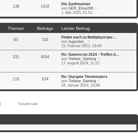
r
e
Die Zunftmeister
138
1418
B
s
N
von
GER_Elray285
e
t
e
1. Mai 2025, 01:52
i
e
u
t
r
e
r
B
s
Themen
Beiträge
Letzter Beitrag
a
e
t
g
i
e
Findet euch zu Multiplayerpar…
t
r
93
316
N
von
zugucker_
r
B
e
22. Februar 2022, 19:00
a
e
u
g
i
e
Re: Gamescon 2024 - Treffen d…
t
331
4594
s
N
von
Tiefsee_Gaming
r
t
e
17. August 2024, 11:22
a
e
u
g
r
e
B
s
Re: Stargate Timekeepers
118
634
e
t
N
von
Tiefsee_Gaming
i
e
e
26. Januar 2024, 23:00
t
r
u
r
B
e
a
e
s
g
i
t
]
Forums-Link
t
e
r
r
a
B
g
e
i
t
r
a