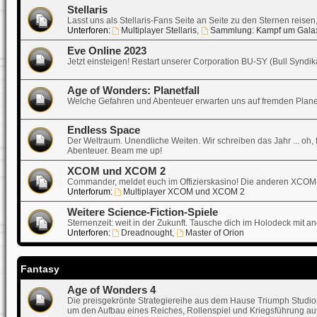
Stellaris
Lasst uns als Stellaris-Fans Seite an Seite zu den Sternen reise
Unterforen:
Multiplayer Stellaris
,
Sammlung: Kampf um Gala
Eve Online 2023
Jetzt einsteigen! Restart unserer Corporation BU-SY (Bull Synd
Age of Wonders: Planetfall
Welche Gefahren und Abenteuer erwarten uns auf fremden Plane
Endless Space
Der Weltraum. Unendliche Weiten. Wir schreiben das Jahr ... oh, f
Abenteuer. Beam me up!
XCOM und XCOM 2
Commander, meldet euch im Offizierskasino! Die anderen XCOM
Unterforum:
Multiplayer XCOM und XCOM 2
Weitere Science-Fiction-Spiele
Sternenzeit: weit in der Zukunft. Tausche dich im Holodeck mit a
Unterforen:
Dreadnought
,
Master of Orion
Fantasy
Age of Wonders 4
Die preisgekrönte Strategiereihe aus dem Hause Triumph Studios 
um den Aufbau eines Reiches, Rollenspiel und Kriegsführung auf