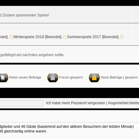
 Zocken spannender Spiele!
ndet]
,
Winterspiele 2018 [Beendet]
,
Sommerspiele 2017 [Beendet]
,
gefälligst als nächstes angehen sollte.
Keine neuen Beiträge
Forum gesperrt
Neue Beiträge [ gesperrt 
Ich habe mein Passwort vergessen
|
Angemeldet blei
itglieder und 46 Gäste (basierend auf den aktiven Besuchern der letzten Minute)
 gleichzeitig online waren.