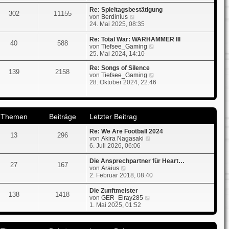
g
u
i
e
t
Re: Spieltagsbestätigung
302
11155
s
N
r
von
Berdinius
t
e
a
24. Mai 2025, 08:35
e
u
g
r
e
Re: Total War: WARHAMMER III
40
588
B
s
N
von
Tiefsee_Gaming
e
t
e
25. Mai 2024, 14:10
i
e
u
t
r
e
Re: Songs of Silence
139
2158
r
B
s
N
von
Tiefsee_Gaming
a
e
t
e
28. Oktober 2024, 22:46
g
i
e
u
t
r
e
r
B
s
a
e
t
Themen
Beiträge
Letzter Beitrag
g
i
e
t
r
Re: We Are Football 2024
r
B
13
296
N
von
Akira Nagasaki
a
e
e
6. Juli 2026, 06:06
g
i
u
t
e
r
Die Ansprechpartner für Heart…
27
167
s
N
a
von
Araius
t
e
g
2. Februar 2018, 08:40
e
u
r
e
Die Zunftmeister
138
1418
B
s
N
von
GER_Elray285
e
t
e
1. Mai 2025, 01:52
i
e
u
t
r
e
r
B
s