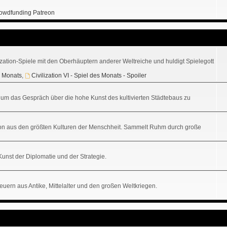
owdfunding Patreon
ization-Spiele mit den Oberhäuptern anderer Weltreiche und huldigt Spielegott
es Monats
,
Civilization VI - Spiel des Monats - Spoiler
tz, um das Gespräch über die hohe Kunst des kultivierten Städtebaus zu
sation aus den größten Kulturen der Menschheit. Sammelt Ruhm durch große
 Kunst der Diplomatie und der Strategie.
uern aus Antike, Mittelalter und den großen Weltkriegen.