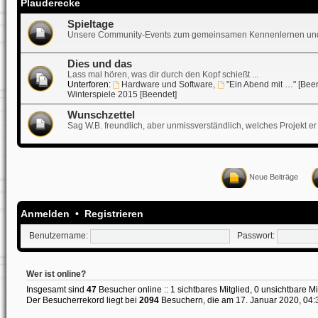
Plauderecke
Spieltage
Unsere Community-Events zum gemeinsamen Kennenlernen und
Dies und das
Lass mal hören, was dir durch den Kopf schießt ...
Unterforen:
Hardware und Software
,
"Ein Abend mit …" [Bee
Winterspiele 2015 [Beendet]
Wunschzettel
Sag W.B. freundlich, aber unmissverständlich, welches Projekt er 
Neue Beiträge
Anmelden
•
Registrieren
Benutzername:
Passwort:
Wer ist online?
Insgesamt sind
47
Besucher online :: 1 sichtbares Mitglied, 0 unsichtbare M
Der Besucherrekord liegt bei
2094
Besuchern, die am 17. Januar 2020, 04:38