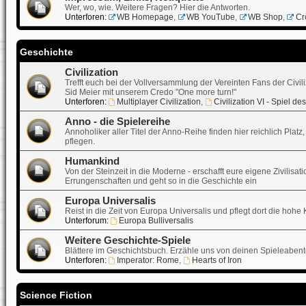
Wer, wo, wie. Weitere Fragen? Hier die Antworten.
Unterforen:
WB Homepage
,
WB YouTube
,
WB Shop
,
Cr
Geschichte
Civilization
Trefft euch bei der Vollversammlung der Vereinten Fans der Civil
Sid Meier mit unserem Credo "One more turn!"
Unterforen:
Multiplayer Civilization
,
Civilization VI - Spiel d
Anno - die Spielereihe
Annoholiker aller Titel der Anno-Reihe finden hier reichlich Pla
pflegen.
Humankind
Von der Steinzeit in die Moderne - erschafft eure eigene Zivili
Errungenschaften und geht so in die Geschichte ein
Europa Universalis
Reist in die Zeit von Europa Universalis und pflegt dort die hohe
Unterforum:
Europa Bulliversalis
Weitere Geschichte-Spiele
Blättere im Geschichtsbuch. Erzähle uns von deinen Spieleabente
Unterforen:
Imperator: Rome
,
Hearts of Iron
Science Fiction