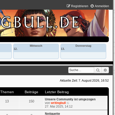
Registrieren
Anmelden
Mittwoch
Donnerstag
12.
13.
Suche
Erwe
Aktuelle Zeit: 7. August 2026, 16:52
Themen
Beiträge
Letzter Beitrag
Unsere Community ist umgezogen
13
150
N
von
writingbull
e
27. Mai 2025, 14:12
u
e
Netiquette