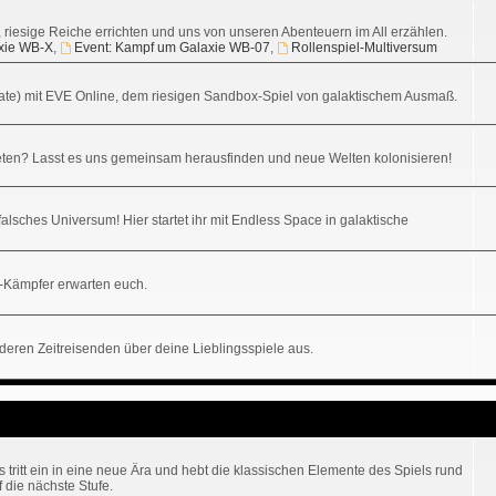
n, riesige Reiche errichten und uns von unseren Abenteuern im All erzählen.
xie WB-X
,
Event: Kampf um Galaxie WB-07
,
Rollenspiel-Multiversum
ikate) mit EVE Online, dem riesigen Sandbox-Spiel von galaktischem Ausmaß.
ten? Lasst es uns gemeinsam herausfinden und neue Welten kolonisieren!
alsches Universum! Hier startet ihr mit Endless Space in galaktische
-Kämpfer erwarten euch.
nderen Zeitreisenden über deine Lieblingsspiele aus.
tritt ein in eine neue Ära und hebt die klassischen Elemente des Spiels rund
 die nächste Stufe.