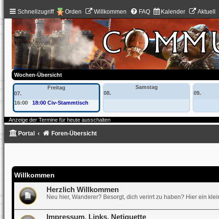
Schnellzugriff
Orden
Willkommen
FAQ
Kalender
Aktuell
Wochen-Übersicht
Samstag
Freitag
08.
09.
07.
16:00
18:00 Civ-Stammtisch
Anzeige der Termine für heute ausschalten
Portal
Foren-Übersicht
Willkommen
Herzlich Willkommen
Neu hier, Wanderer? Besorgt, dich verirrt zu haben? Hier ein kle
Impressum, Links, Netiquette