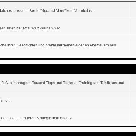
hes, dass die Parole "Sport ist Mord" kein Vorurteil ist.
uren Taten bei Total War: Warhammer.
lausche ihren Geschichten und prahle mit deinen eigenen Abenteuern aus
 Fußballmanagers. Tauscht Tipps und Tricks zu Training und Taktik aus und
kämpft.
s hast du in anderen Strategietiteln erlebt?