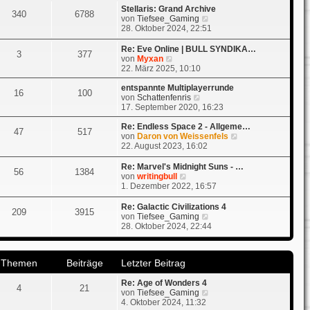
t
Stellaris: Grand Archive
r
340
6788
r
N
von
Tiefsee_Gaming
B
a
e
28. Oktober 2024, 22:51
e
g
u
i
e
t
Re: Eve Online | BULL SYNDIKA…
3
377
s
N
r
von
Myxan
t
e
a
22. März 2025, 10:10
e
u
g
r
e
entspannte Multiplayerrunde
16
100
B
s
N
von
Schattenfenris
e
t
e
17. September 2020, 16:23
i
e
u
t
r
e
Re: Endless Space 2 - Allgeme…
47
517
r
B
s
N
von
Daron von Weissenfels
a
e
t
e
22. August 2023, 16:02
g
i
e
u
t
r
e
Re: Marvel's Midnight Suns - …
56
1384
r
B
s
N
von
writingbull
a
e
t
e
1. Dezember 2022, 16:57
g
i
e
u
t
r
e
Re: Galactic Civilizations 4
209
3915
r
B
s
N
von
Tiefsee_Gaming
a
e
t
e
28. Oktober 2024, 22:44
g
i
e
u
t
r
e
r
B
s
a
Themen
Beiträge
Letzter Beitrag
e
t
g
i
e
t
Re: Age of Wonders 4
r
4
21
r
N
von
Tiefsee_Gaming
B
a
e
4. Oktober 2024, 11:32
e