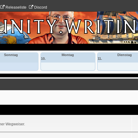
Releaseliste
Discord
Sonntag
Montag
Dienstag
10.
11.
iner Wegweiser.