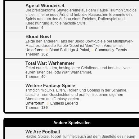
Age of Wonders 4
Die preisgekrönte Strategiereihe aus dem Hause Triumph Studios
tritt ein in eine neue Ära und hebt die klassischen Elemente des
Spiels rund um den Aufbau eines Reiches, Rollenspiel und
Kriegsführung auf die nächste Stufe.
Themen:
4
Blood Bowl
Zeige den anderen Fans der Blood Bowl-Spiele bei Multiplayer-
Matches, dass die Parole "Sport ist Mord" kein Vorurteil ist.
Unterforen:
Blood Bull Liga & Pokal
,
Community-Events
Themen:
302
Total War: Warhammer
Feiert eure Helden, besingt eure Gefallenen und berichtet von
euren Taten bei Total War: Warhammer.
Themen:
40
Weitere Fantasy-Spiele
Triff dich mit Orks, Elfen, Trollen und Goblins in der Schänke,
lausche ihren Geschichten und prahle mit deinen eigenen
Abenteuern aus Fantasyspielen.
Unterforum:
Endless Legend
Themen:
139
Andere Spielwelten
We Are Football
Hacke, Spitze, Tooor! Tummelt euch auf dem Spielfeld des neuen