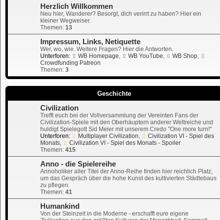
Herzlich Willkommen
Neu hier, Wanderer? Besorgt, dich verirrt zu haben? Hier ein
kleiner Wegweiser.
Themen:
13
Impressum, Links, Netiquette
Wer, wo, wie. Weitere Fragen? Hier die Antworten.
Unterforen:
WB Homepage
,
WB YouTube
,
WB Shop
,
Crowdfunding Patreon
Themen:
3
Geschichte
Civilization
Trefft euch bei der Vollversammlung der Vereinten Fans der
Civilization-Spiele mit den Oberhäuptern anderer Weltreiche und
huldigt Spielegott Sid Meier mit unserem Credo "One more turn!"
Unterforen:
Multiplayer Civilization
,
Civilization VI - Spiel des
Monats
,
Civilization VI - Spiel des Monats - Spoiler
Themen:
415
Anno - die Spielereihe
Annoholiker aller Titel der Anno-Reihe finden hier reichlich Platz,
um das Gespräch über die hohe Kunst des kultivierten Städtebaus
zu pflegen.
Themen:
41
Humankind
Von der Steinzeit in die Moderne - erschafft eure eigene