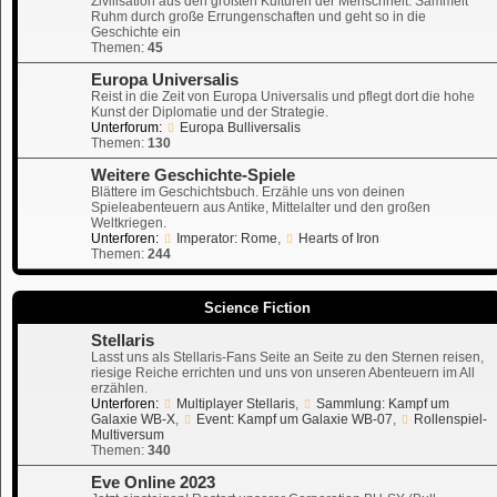
Zivilisation aus den größten Kulturen der Menschheit. Sammelt
Ruhm durch große Errungenschaften und geht so in die
Geschichte ein
Themen:
45
Europa Universalis
Reist in die Zeit von Europa Universalis und pflegt dort die hohe
Kunst der Diplomatie und der Strategie.
Unterforum:
Europa Bulliversalis
Themen:
130
Weitere Geschichte-Spiele
Blättere im Geschichtsbuch. Erzähle uns von deinen
Spieleabenteuern aus Antike, Mittelalter und den großen
Weltkriegen.
Unterforen:
Imperator: Rome
,
Hearts of Iron
Themen:
244
Science Fiction
Stellaris
Lasst uns als Stellaris-Fans Seite an Seite zu den Sternen reisen,
riesige Reiche errichten und uns von unseren Abenteuern im All
erzählen.
Unterforen:
Multiplayer Stellaris
,
Sammlung: Kampf um
Galaxie WB-X
,
Event: Kampf um Galaxie WB-07
,
Rollenspiel-
Multiversum
Themen:
340
Eve Online 2023