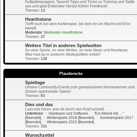
Fußballmanagers. Tauscht Tipps und Tricks zu Training und Taktik
aus und gebt Entwickler Gerald Köhler Feedback!
Themen:
13
Hearthstone
Trefft euch bei dem Kartenspiel, bei dem ihr um Macht und Ehre
kämpft.
Moderator:
Moderator Hearthstone
Themen:
27
Weitere Titel in anderen Spielwelten
So viele Spiele, so viele Welten, so viele Ideen und Abenteuer.
Was hast du in anderen Strategietiteln erlebt?
Themen:
138
Plauderecke
Spieltage
Unsere Community-Events zum gemeinsamen Kennenlernen und
Zocken spannender Spiele!
Themen:
93
Dies und das
Lass mal hören, was dir durch den Kopf schießt ...
Unterforen:
Hardware und Software
,
"Ein Abend mit …"
[Beendet]
,
Winterspiele 2018 [Beendet]
,
Sommerspiele 2017
[Beendet]
,
Winterspiele 2015 [Beendet]
Themen:
331
Wunschzettel