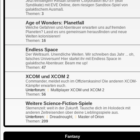
Jetzt einsteigen! Restart unserer Corporation BU-SY (Bull
Syndikate) mit EVE Online, dem riesigen Sandbox-Spiel von
galaktischem Ausmaß.
Themen:
3
Age of Wonders: Planetfall
Welche Gefahren und Abenteuer erwarten uns auf fremden
Planeten? Lasst es uns gemeinsam herausfinden und neue
Welten kolonisieren!
Themen:
16
Endless Space
Der Weltraum. Unendliche Weiten. Wir schreiben das Jahr ... oh,
falsches Universum! Hier startet ihr mit Endless Space in
galaktische Abenteuer. Beam me up!
Themen:
47
XCOM und XCOM 2
Commander, meldet euch im Offizierskasino! Die anderen XCOM-
Kämpfer erwarten euch.
Unterforum:
Multiplayer XCOM und XCOM 2
Themen:
56
Weitere Science-Fiction-Spiele
Sternenzeit: weit in der Zukunft. Tausche dich im Holodeck mit
anderen Zeitreisenden über deine Lieblingsspiele aus.
Unterforen:
Dreadnought
,
Master of Orion
Themen:
209
Fantasy