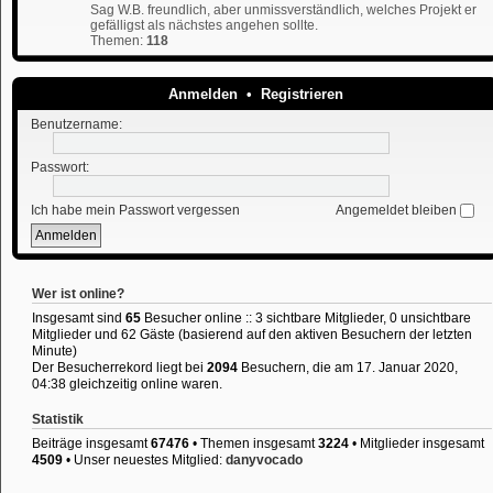
Sag W.B. freundlich, aber unmissverständlich, welches Projekt er
gefälligst als nächstes angehen sollte.
Themen:
118
Anmelden
•
Registrieren
Benutzername:
Passwort:
Ich habe mein Passwort vergessen
Angemeldet bleiben
Wer ist online?
Insgesamt sind
65
Besucher online :: 3 sichtbare Mitglieder, 0 unsichtbare
Mitglieder und 62 Gäste (basierend auf den aktiven Besuchern der letzten
Minute)
Der Besucherrekord liegt bei
2094
Besuchern, die am 17. Januar 2020,
04:38 gleichzeitig online waren.
Statistik
Beiträge insgesamt
67476
• Themen insgesamt
3224
• Mitglieder insgesamt
4509
• Unser neuestes Mitglied:
danyvocado