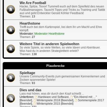
We Are Football
Hacke, Spitze, Tooor! Tummelt euch auf dem Spielfeld des neuen
Fußballmanagers. Tauscht Tipps und Tricks zu Training und Taktik
aus und gebt Entwickler Gerald Köhler Feedback!
Themen:
13
Hearthstone
Trefft euch bei dem Kartenspiel, bei dem ihr um Macht und Ehre
kämpft.
Moderator:
Moderator Hearthstone
Themen:
27
Weitere Titel in anderen Spielwelten
So viele Spiele, so viele Welten, so viele Ideen und Abenteuer.
Was hast du in anderen Strategietiteln erlebt?
Themen:
138
Plauderecke
Spieltage
Unsere Community-Events zum gemeinsamen Kennenlernen und
Zocken spannender Spiele!
Themen:
93
Dies und das
Lass mal hören, was dir durch den Kopf schießt ...
Unterforen:
Hardware und Software
,
"Ein Abend mit …"
[Beendet]
,
Winterspiele 2018 [Beendet]
,
Sommerspiele 2017
[Beendet]
,
Winterspiele 2015 [Beendet]
Themen:
331