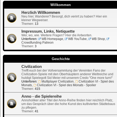
Willkommen
Herzlich Willkommen
Neu hier, Wanderer? Besorgt, dich verirrt zu haben? Hier ein
kleiner Wegweiser.
Themen:
13
Impressum, Links, Netiquette
Wer, wo, wie. Weitere Fragen? Hier die Antworten.
Unterforen:
WB Homepage
,
WB YouTube
,
WB Shop
,
Crowdfunding Patreon
Themen:
3
Geschichte
Civilization
Trefft euch bei der Vollversammlung der Vereinten Fans der
Civilization-Spiele mit den Oberhäuptern anderer Weltreiche und
huldigt Spielegott Sid Meier mit unserem Credo "One more turn!"
Unterforen:
Multiplayer Civilization
,
Civilization VI - Spiel des
Monats
,
Civilization VI - Spiel des Monats - Spoiler
Themen:
415
Anno - die Spielereihe
Annoholiker aller Titel der Anno-Reihe finden hier reichlich Platz,
um das Gespräch über die hohe Kunst des kultivierten Städtebaus
zu pflegen.
Themen:
41