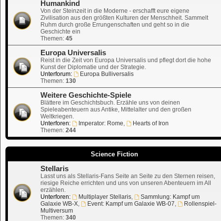
Humankind
Von der Steinzeit in die Moderne - erschafft eure eigene
Zivilisation aus den größten Kulturen der Menschheit. Sammelt
Ruhm durch große Errungenschaften und geht so in die
Geschichte ein
Themen:
45
Europa Universalis
Reist in die Zeit von Europa Universalis und pflegt dort die hohe
Kunst der Diplomatie und der Strategie.
Unterforum:
Europa Bulliversalis
Themen:
130
Weitere Geschichte-Spiele
Blättere im Geschichtsbuch. Erzähle uns von deinen
Spieleabenteuern aus Antike, Mittelalter und den großen
Weltkriegen.
Unterforen:
Imperator: Rome
,
Hearts of Iron
Themen:
244
Science Fiction
Stellaris
Lasst uns als Stellaris-Fans Seite an Seite zu den Sternen reisen,
riesige Reiche errichten und uns von unseren Abenteuern im All
erzählen.
Unterforen:
Multiplayer Stellaris
,
Sammlung: Kampf um
Galaxie WB-X
,
Event: Kampf um Galaxie WB-07
,
Rollenspiel-
Multiversum
Themen:
340