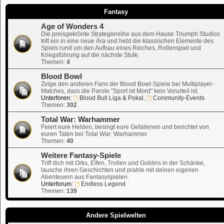
Fantasy
Age of Wonders 4
Die preisgekrönte Strategiereihe aus dem Hause Triumph Studios
tritt ein in eine neue Ära und hebt die klassischen Elemente des
Spiels rund um den Aufbau eines Reiches, Rollenspiel und
Kriegsführung auf die nächste Stufe.
Themen:
4
Blood Bowl
Zeige den anderen Fans der Blood Bowl-Spiele bei Multiplayer-
Matches, dass die Parole "Sport ist Mord" kein Vorurteil ist.
Unterforen:
Blood Bull Liga & Pokal
,
Community-Events
Themen:
302
Total War: Warhammer
Feiert eure Helden, besingt eure Gefallenen und berichtet von
euren Taten bei Total War: Warhammer.
Themen:
40
Weitere Fantasy-Spiele
Triff dich mit Orks, Elfen, Trollen und Goblins in der Schänke,
lausche ihren Geschichten und prahle mit deinen eigenen
Abenteuern aus Fantasyspielen.
Unterforum:
Endless Legend
Themen:
139
Andere Spielwelten