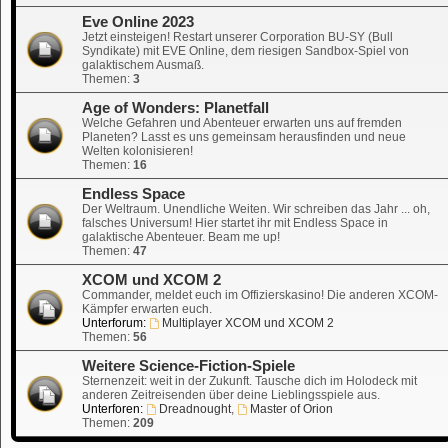
Eve Online 2023
Jetzt einsteigen! Restart unserer Corporation BU-SY (Bull
Syndikate) mit EVE Online, dem riesigen Sandbox-Spiel von
galaktischem Ausmaß.
Themen:
3
Age of Wonders: Planetfall
Welche Gefahren und Abenteuer erwarten uns auf fremden
Planeten? Lasst es uns gemeinsam herausfinden und neue
Welten kolonisieren!
Themen:
16
Endless Space
Der Weltraum. Unendliche Weiten. Wir schreiben das Jahr ... oh,
falsches Universum! Hier startet ihr mit Endless Space in
galaktische Abenteuer. Beam me up!
Themen:
47
XCOM und XCOM 2
Commander, meldet euch im Offizierskasino! Die anderen XCOM-
Kämpfer erwarten euch.
Unterforum:
Multiplayer XCOM und XCOM 2
Themen:
56
Weitere Science-Fiction-Spiele
Sternenzeit: weit in der Zukunft. Tausche dich im Holodeck mit
anderen Zeitreisenden über deine Lieblingsspiele aus.
Unterforen:
Dreadnought
,
Master of Orion
Themen:
209