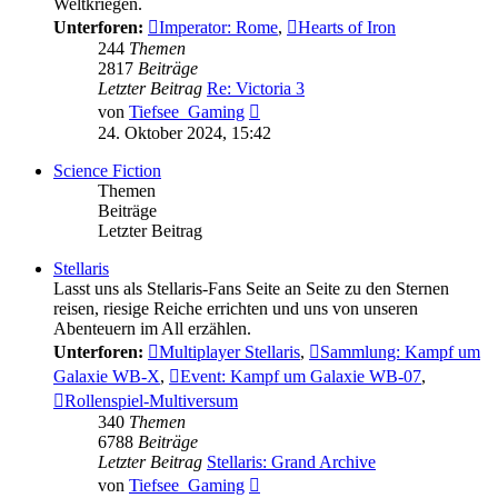
Weltkriegen.
Unterforen:
Imperator: Rome
,
Hearts of Iron
244
Themen
2817
Beiträge
Letzter Beitrag
Re: Victoria 3
Neuester
von
Tiefsee_Gaming
Beitrag
24. Oktober 2024, 15:42
Science Fiction
Themen
Beiträge
Letzter Beitrag
Stellaris
Lasst uns als Stellaris-Fans Seite an Seite zu den Sternen
reisen, riesige Reiche errichten und uns von unseren
Abenteuern im All erzählen.
Unterforen:
Multiplayer Stellaris
,
Sammlung: Kampf um
Galaxie WB-X
,
Event: Kampf um Galaxie WB-07
,
Rollenspiel-Multiversum
340
Themen
6788
Beiträge
Letzter Beitrag
Stellaris: Grand Archive
Neuester
von
Tiefsee_Gaming