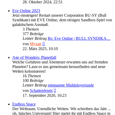
Beitrag
28. Oktober 2024, 22:51
Eve Online 2023
Jetzt einsteigen! Restart unserer Corporation BU-SY (Bull
Syndikate) mit EVE Online, dem riesigen Sandbox-Spiel von
galaktischem Ausmaß.
3
Themen
377
Beiträge
Letzter Beitrag
Re: Eve Online | BULL SYNDIKA…
Neuester
von
Myxan
Beitrag
22. März 2025, 10:10
Age of Wonders: Planetfall
Welche Gefahren und Abenteuer erwarten uns auf fremden
Planeten? Lasst es uns gemeinsam herausfinden und neue
Welten kolonisieren!
16
Themen
100
Beiträge
Letzter Beitrag
entspannte Multiplayerrunde
Neuester
von
Schattenfenris
Beitrag
17. September 2020, 16:23
Endless Space
Der Weltraum. Unendliche Weiten. Wir schreiben das Jahr ...
oh, falsches Universum! Hier startet ihr mit Endless Space in