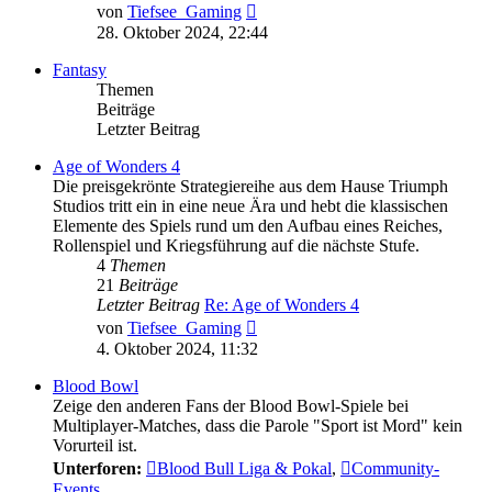
Neuester
von
Tiefsee_Gaming
Beitrag
28. Oktober 2024, 22:44
Fantasy
Themen
Beiträge
Letzter Beitrag
Age of Wonders 4
Die preisgekrönte Strategiereihe aus dem Hause Triumph
Studios tritt ein in eine neue Ära und hebt die klassischen
Elemente des Spiels rund um den Aufbau eines Reiches,
Rollenspiel und Kriegsführung auf die nächste Stufe.
4
Themen
21
Beiträge
Letzter Beitrag
Re: Age of Wonders 4
Neuester
von
Tiefsee_Gaming
Beitrag
4. Oktober 2024, 11:32
Blood Bowl
Zeige den anderen Fans der Blood Bowl-Spiele bei
Multiplayer-Matches, dass die Parole "Sport ist Mord" kein
Vorurteil ist.
Unterforen:
Blood Bull Liga & Pokal
,
Community-
Events