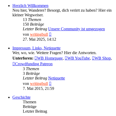
Herzlich Willkommen
Neu hier, Wanderer? Besorgt, dich verirrt zu haben? Hier ein
kleiner Wegweiser.
13
Themen
150
Beiträge
Letzter Beitrag
Unsere Community ist umgezogen
Neuester
von
writingbull
Beitrag
27. Mai 2025, 14:12
Impressum, Links, Netiquette
Wer, wo, wie. Weitere Fragen? Hier die Antworten.
Unterforen:
WB Homepage
,
WB YouTube
,
WB Shop
,
Crowdfunding Patreon
3
Themen
3
Beiträge
Letzter Beitrag
Netiquette
Neuester
von
writingbull
Beitrag
7. Mai 2015, 21:59
Geschichte
Themen
Beiträge
Letzter Beitrag