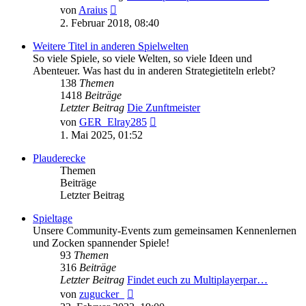
Neuester
von
Araius
Beitrag
2. Februar 2018, 08:40
Weitere Titel in anderen Spielwelten
So viele Spiele, so viele Welten, so viele Ideen und
Abenteuer. Was hast du in anderen Strategietiteln erlebt?
138
Themen
1418
Beiträge
Letzter Beitrag
Die Zunftmeister
Neuester
von
GER_Elray285
Beitrag
1. Mai 2025, 01:52
Plauderecke
Themen
Beiträge
Letzter Beitrag
Spieltage
Unsere Community-Events zum gemeinsamen Kennenlernen
und Zocken spannender Spiele!
93
Themen
316
Beiträge
Letzter Beitrag
Findet euch zu Multiplayerpar…
Neuester
von
zugucker_
Beitrag