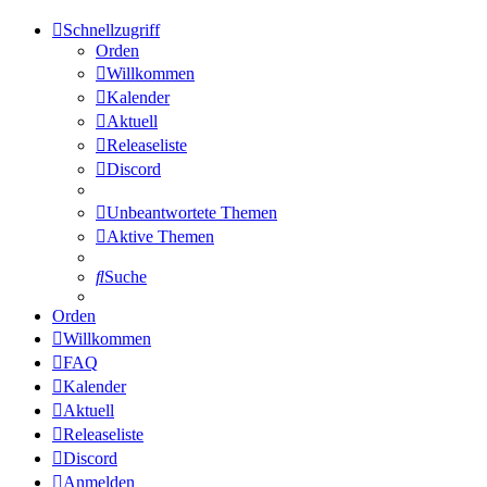
Schnellzugriff
Orden
Willkommen
Kalender
Aktuell
Releaseliste
Discord
Unbeantwortete Themen
Aktive Themen
Suche
Orden
Willkommen
FAQ
Kalender
Aktuell
Releaseliste
Discord
Anmelden