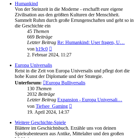
Humankind
Von der Steinzeit in die Moderne - erschafft eure eigene
Zivilisation aus den größten Kulturen der Menschheit.
Sammelt Ruhm durch große Errungenschaften und geht so in
die Geschichte ein
45
Themen
669
Beiträge
Letzter Beitrag
Re: Humankind: User fragen, U…
Neuester
von
h19c0
Beitrag
2. Februar 2024, 11:27
Europa Universalis
Reist in die Zeit von Europa Universalis und pflegt dort die
hohe Kunst der Diplomatie und der Strategie.
Unterforum:
Europa Bulliversalis
130
Themen
2032
Beiträge
Letzter Beitrag
Expansion - Europa Universali…
Neuester
von
Tiefsee_Gaming
Beitrag
19. April 2024, 14:37
Weitere Geschichte-Spiele
Blättere im Geschichtsbuch. Erzähle uns von deinen
Spieleabenteuern aus Antike, Mittelalter und den großen