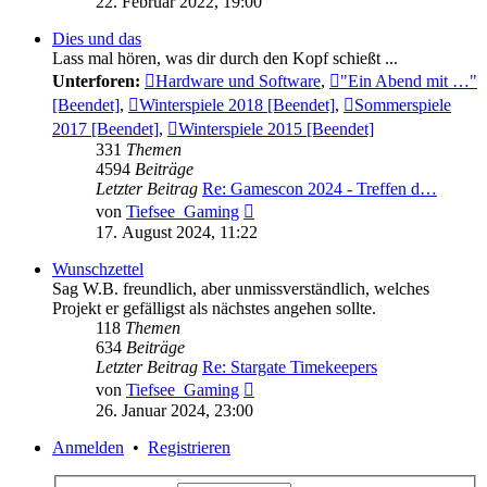
22. Februar 2022, 19:00
Dies und das
Lass mal hören, was dir durch den Kopf schießt ...
Unterforen:
Hardware und Software
,
"Ein Abend mit …"
[Beendet]
,
Winterspiele 2018 [Beendet]
,
Sommerspiele
2017 [Beendet]
,
Winterspiele 2015 [Beendet]
331
Themen
4594
Beiträge
Letzter Beitrag
Re: Gamescon 2024 - Treffen d…
Neuester
von
Tiefsee_Gaming
Beitrag
17. August 2024, 11:22
Wunschzettel
Sag W.B. freundlich, aber unmissverständlich, welches
Projekt er gefälligst als nächstes angehen sollte.
118
Themen
634
Beiträge
Letzter Beitrag
Re: Stargate Timekeepers
Neuester
von
Tiefsee_Gaming
Beitrag
26. Januar 2024, 23:00
Anmelden
•
Registrieren