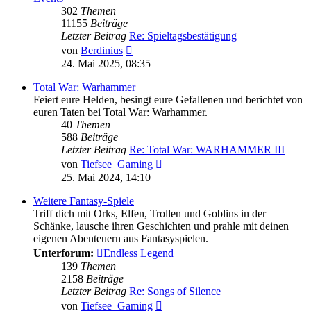
302
Themen
11155
Beiträge
Letzter Beitrag
Re: Spieltagsbestätigung
Neuester
von
Berdinius
Beitrag
24. Mai 2025, 08:35
Total War: Warhammer
Feiert eure Helden, besingt eure Gefallenen und berichtet von
euren Taten bei Total War: Warhammer.
40
Themen
588
Beiträge
Letzter Beitrag
Re: Total War: WARHAMMER III
Neuester
von
Tiefsee_Gaming
Beitrag
25. Mai 2024, 14:10
Weitere Fantasy-Spiele
Triff dich mit Orks, Elfen, Trollen und Goblins in der
Schänke, lausche ihren Geschichten und prahle mit deinen
eigenen Abenteuern aus Fantasyspielen.
Unterforum:
Endless Legend
139
Themen
2158
Beiträge
Letzter Beitrag
Re: Songs of Silence
Neuester
von
Tiefsee_Gaming