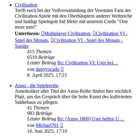
Civilization
Trefft euch bei der Vollversammlung der Vereinten Fans der
Civilization-Spiele mit den Oberhäuptern anderer Weltreiche
und huldigt Spielegott Sid Meier mit unserem Credo "One
more turn!"
Unterforen:
Multiplayer Civilization
,
Civilization VI -
Spiel des Monats
,
Civilization VI - Spiel des Monats -
Spoiler
415
Themen
6519
Beiträge
Letzter Beitrag
Re: Civilization VI: User hel…
Neuester
von
danyvocado
Beitrag
8. April 2025, 17:23
Anno - die Spielereihe
Annoholiker aller Titel der Anno-Reihe finden hier reichlich
Platz, um das Gespräch über die hohe Kunst des kultivierten
Städtebaus zu pflegen.
41
Themen
983
Beiträge
Letzter Beitrag
Re: [Anno 1800] User helfen U…
Neuester
von
Michael701
Beitrag
16. Juni 2025, 17:10