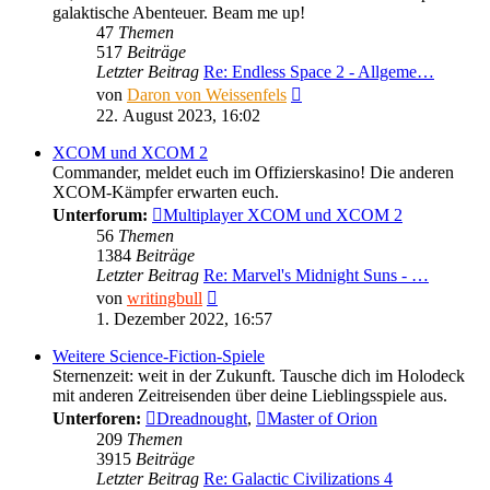
galaktische Abenteuer. Beam me up!
47
Themen
517
Beiträge
Letzter Beitrag
Re: Endless Space 2 - Allgeme…
Neuester
von
Daron von Weissenfels
Beitrag
22. August 2023, 16:02
XCOM und XCOM 2
Commander, meldet euch im Offizierskasino! Die anderen
XCOM-Kämpfer erwarten euch.
Unterforum:
Multiplayer XCOM und XCOM 2
56
Themen
1384
Beiträge
Letzter Beitrag
Re: Marvel's Midnight Suns - …
Neuester
von
writingbull
Beitrag
1. Dezember 2022, 16:57
Weitere Science-Fiction-Spiele
Sternenzeit: weit in der Zukunft. Tausche dich im Holodeck
mit anderen Zeitreisenden über deine Lieblingsspiele aus.
Unterforen:
Dreadnought
,
Master of Orion
209
Themen
3915
Beiträge
Letzter Beitrag
Re: Galactic Civilizations 4