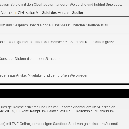
ization-Spiele mit den Oberhäuptern anderer Weltreiche und huldigt Spielegott
es Monats
,
Civilization VI - Spiel des Monats - Spoiler
tz, um das Gespräch über die hohe Kunst des kultivierten Städtebaus zu
sation aus den größten Kulturen der Menschheit. Sammelt Ruhm durch große
 Kunst der Diplomatie und der Strategie.
uern aus Antike, Mittelalter und den großen Weltkriegen.
n, riesige Reiche errichten und uns von unseren Abenteuern im All erzählen.
xie WB-X
,
Event: Kampf um Galaxie WB-07
,
Rollenspiel-Multiversum
ikate) mit EVE Online, dem riesigen Sandbox-Spiel von galaktischem Ausmaß.