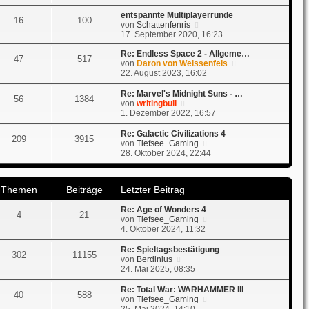
e
u
g
r
e
entspannte Multiplayerrunde
16
100
B
s
N
von
Schattenfenris
e
t
e
17. September 2020, 16:23
i
e
u
t
r
e
Re: Endless Space 2 - Allgeme…
47
517
r
B
s
N
von
Daron von Weissenfels
a
e
t
e
22. August 2023, 16:02
g
i
e
u
t
r
e
Re: Marvel's Midnight Suns - …
56
1384
r
B
s
N
von
writingbull
a
e
t
e
1. Dezember 2022, 16:57
g
i
e
u
t
r
e
Re: Galactic Civilizations 4
209
3915
r
B
s
N
von
Tiefsee_Gaming
a
e
t
e
28. Oktober 2024, 22:44
g
i
e
u
t
r
e
r
B
s
a
Themen
Beiträge
Letzter Beitrag
e
t
g
i
e
t
Re: Age of Wonders 4
r
4
21
r
N
von
Tiefsee_Gaming
B
a
e
4. Oktober 2024, 11:32
e
g
u
i
e
t
Re: Spieltagsbestätigung
302
11155
s
N
r
von
Berdinius
t
e
a
24. Mai 2025, 08:35
e
u
g
r
e
Re: Total War: WARHAMMER III
40
588
B
s
N
von
Tiefsee_Gaming
e
t
e