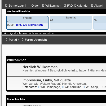
Schnellzugriff
Orden
Willkommen
FAQ
Kalender
Aktuell
Wochen-Übersicht
Samstag
Freitag
08.
09.
07.
16:00
18:00 Civ-Stammtisch
Anzeige der Termine für heute ausschalten
Portal
Foren-Übersicht
Willkommen
Herzlich Willkommen
Neu hier, Wanderer? Besorgt, dich verirrt zu haben? Hier ein kle
Impressum, Links, Netiquette
Wer, wo, wie. Weitere Fragen? Hier die Antworten.
Unterforen:
WB Homepage
,
WB YouTube
,
WB Shop
,
Cr
Geschichte