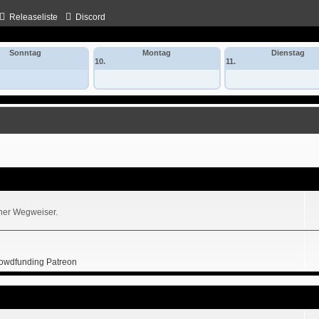
Releaseliste
Discord
Sonntag
Montag
Dienstag
10.
11.
iner Wegweiser.
owdfunding Patreon