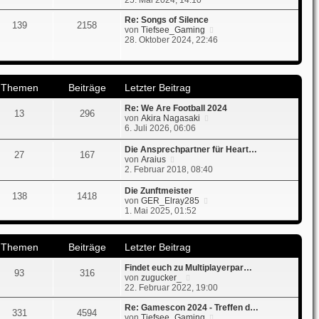
25. Mai 2024, 14:10
i
e
u
t
r
e
Re: Songs of Silence
139
2158
r
B
s
N
von
Tiefsee_Gaming
a
e
t
e
28. Oktober 2024, 22:46
g
i
e
u
t
r
e
r
B
s
a
e
t
Themen
Beiträge
Letzter Beitrag
g
i
e
t
r
Re: We Are Football 2024
r
B
13
296
N
von
Akira Nagasaki
a
e
e
6. Juli 2026, 06:06
g
i
u
t
e
r
Die Ansprechpartner für Heart…
27
167
s
N
a
von
Araius
t
e
g
2. Februar 2018, 08:40
e
u
r
e
Die Zunftmeister
138
1418
B
s
N
von
GER_Elray285
e
t
e
1. Mai 2025, 01:52
i
e
u
t
r
e
r
B
s
Themen
Beiträge
Letzter Beitrag
a
e
t
g
i
e
Findet euch zu Multiplayerpar…
t
r
93
316
N
von
zugucker_
r
B
e
22. Februar 2022, 19:00
a
e
u
g
i
e
Re: Gamescon 2024 - Treffen d…
t
331
4594
s
N
von
Tiefsee_Gaming