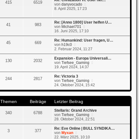
Re: Civilization VI: User hel…
t
r
415
6519
N
von
danyvocado
r
B
e
8. April 2025, 17:23
a
e
u
g
i
e
t
s
r
Re: [Anno 1800] User helfen U…
41
983
t
a
N
von
Michael701
e
g
e
16. Juni 2025, 17:10
r
u
B
e
Re: Humankind: User fragen, U…
45
669
e
s
N
von
h19c0
i
t
e
2. Februar 2024, 11:27
t
e
u
r
r
e
Expansion - Europa Universali…
130
2032
a
B
s
N
von
Tiefsee_Gaming
g
e
t
e
19. April 2024, 14:37
i
e
u
t
r
e
Re: Victoria 3
244
2817
r
B
s
N
von
Tiefsee_Gaming
a
e
t
e
24. Oktober 2024, 15:42
g
i
e
u
t
r
e
r
B
s
a
Themen
Beiträge
Letzter Beitrag
e
t
g
i
e
t
Stellaris: Grand Archive
r
340
6788
r
N
von
Tiefsee_Gaming
B
a
e
28. Oktober 2024, 22:51
e
g
u
i
e
t
Re: Eve Online | BULL SYNDIKA…
3
377
s
N
r
von
Myxan
t
e
a
22. März 2025, 10:10