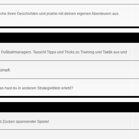
lausche ihren Geschichten und prahle mit deinen eigenen Abenteuern aus
 Fußballmanagers. Tauscht Tipps und Tricks zu Training und Taktik aus und
kämpft.
s hast du in anderen Strategietiteln erlebt?
 Zocken spannender Spiele!