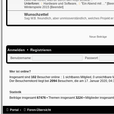
Lass mal hören, was dir durch den Kopf schießt ...
Unterforen:
Hardware und Software
,
"Ein Abend mit …" [Bee
Winterspiele 2015 [Beendet]
Wunschzettel
Sag W.B. freundlich, aber unmissverständlich, welches Projekt er 
Neue Beiträge
Anmelden
•
Registrieren
Benutzername:
Passwort:
Wer ist online?
Insgesamt sind
102
Besucher online :: 1 sichtbares Mitglied, 0 unsichtbare
Der Besucherrekord liegt bei
2094
Besuchern, die am 17. Januar 2020, 04:38
Statistik
Beiträge insgesamt
67476
• Themen insgesamt
3224
• Mitglieder insgesam
Portal
Foren-Übersicht