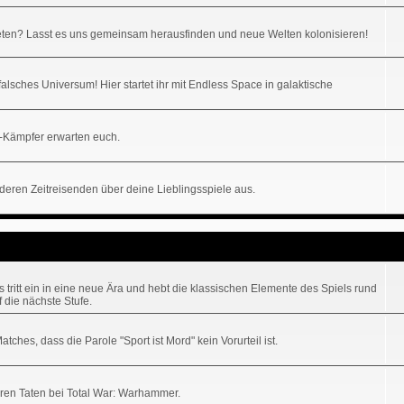
ten? Lasst es uns gemeinsam herausfinden und neue Welten kolonisieren!
alsches Universum! Hier startet ihr mit Endless Space in galaktische
-Kämpfer erwarten euch.
nderen Zeitreisenden über deine Lieblingsspiele aus.
tritt ein in eine neue Ära und hebt die klassischen Elemente des Spiels rund
 die nächste Stufe.
hes, dass die Parole "Sport ist Mord" kein Vorurteil ist.
uren Taten bei Total War: Warhammer.