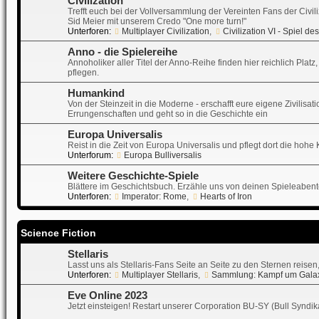
Civilization
Trefft euch bei der Vollversammlung der Vereinten Fans der Civil
Sid Meier mit unserem Credo "One more turn!"
Unterforen:
Multiplayer Civilization
,
Civilization VI - Spiel d
Anno - die Spielereihe
Annoholiker aller Titel der Anno-Reihe finden hier reichlich Pla
pflegen.
Humankind
Von der Steinzeit in die Moderne - erschafft eure eigene Zivili
Errungenschaften und geht so in die Geschichte ein
Europa Universalis
Reist in die Zeit von Europa Universalis und pflegt dort die hohe
Unterforum:
Europa Bulliversalis
Weitere Geschichte-Spiele
Blättere im Geschichtsbuch. Erzähle uns von deinen Spieleabente
Unterforen:
Imperator: Rome
,
Hearts of Iron
Science Fiction
Stellaris
Lasst uns als Stellaris-Fans Seite an Seite zu den Sternen reise
Unterforen:
Multiplayer Stellaris
,
Sammlung: Kampf um Gala
Eve Online 2023
Jetzt einsteigen! Restart unserer Corporation BU-SY (Bull Synd