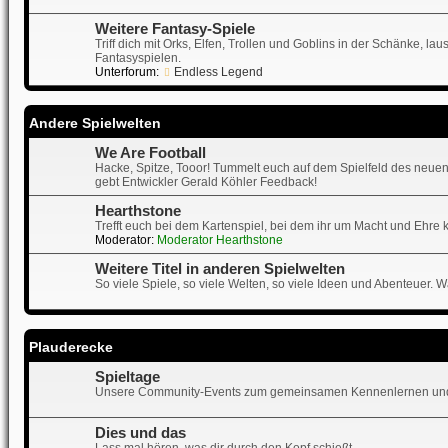
Weitere Fantasy-Spiele
Triff dich mit Orks, Elfen, Trollen und Goblins in der Schänke, 
Fantasyspielen.
Unterforum:
Endless Legend
Andere Spielwelten
We Are Football
Hacke, Spitze, Tooor! Tummelt euch auf dem Spielfeld des neuen
gebt Entwickler Gerald Köhler Feedback!
Hearthstone
Trefft euch bei dem Kartenspiel, bei dem ihr um Macht und Ehre 
Moderator:
Moderator Hearthstone
Weitere Titel in anderen Spielwelten
So viele Spiele, so viele Welten, so viele Ideen und Abenteuer. Wa
Plauderecke
Spieltage
Unsere Community-Events zum gemeinsamen Kennenlernen und
Dies und das