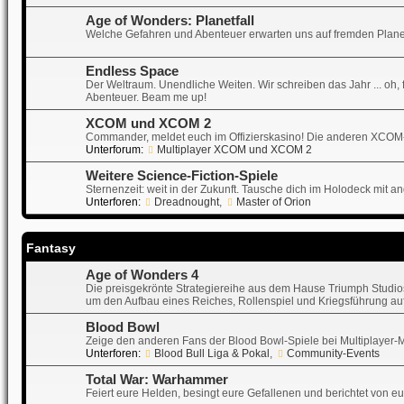
Age of Wonders: Planetfall
Welche Gefahren und Abenteuer erwarten uns auf fremden Plane
Endless Space
Der Weltraum. Unendliche Weiten. Wir schreiben das Jahr ... oh, f
Abenteuer. Beam me up!
XCOM und XCOM 2
Commander, meldet euch im Offizierskasino! Die anderen XCOM
Unterforum:
Multiplayer XCOM und XCOM 2
Weitere Science-Fiction-Spiele
Sternenzeit: weit in der Zukunft. Tausche dich im Holodeck mit a
Unterforen:
Dreadnought
,
Master of Orion
Fantasy
Age of Wonders 4
Die preisgekrönte Strategiereihe aus dem Hause Triumph Studios 
um den Aufbau eines Reiches, Rollenspiel und Kriegsführung auf
Blood Bowl
Zeige den anderen Fans der Blood Bowl-Spiele bei Multiplayer-Matc
Unterforen:
Blood Bull Liga & Pokal
,
Community-Events
Total War: Warhammer
Feiert eure Helden, besingt eure Gefallenen und berichtet von e