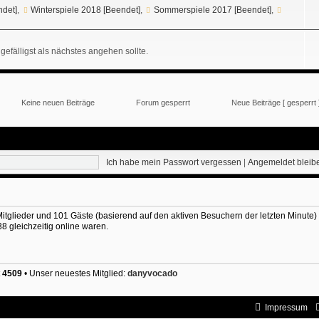
ndet]
,
Winterspiele 2018 [Beendet]
,
Sommerspiele 2017 [Beendet]
,
gefälligst als nächstes angehen sollte.
Keine neuen Beiträge
Forum gesperrt
Neue Beiträge [ gesperrt 
Ich habe mein Passwort vergessen
|
Angemeldet blei
 Mitglieder und 101 Gäste (basierend auf den aktiven Besuchern der letzten Minute)
 gleichzeitig online waren.
t
4509
• Unser neuestes Mitglied:
danyvocado
Impressum