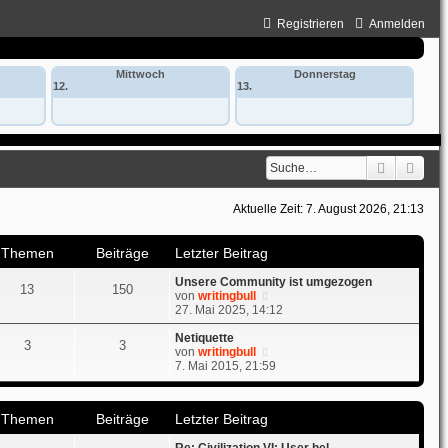
Registrieren
Anmelden
Mittwoch
Donnerstag
12.
13.
Suche
Erwe
Aktuelle Zeit: 7. August 2026, 21:13
Themen
Beiträge
Letzter Beitrag
Unsere Community ist umgezogen
13
150
N
von
writingbull
e
27. Mai 2025, 14:12
u
e
Netiquette
3
3
s
N
von
writingbull
t
e
7. Mai 2015, 21:59
e
u
r
e
B
s
Themen
Beiträge
Letzter Beitrag
e
t
i
e